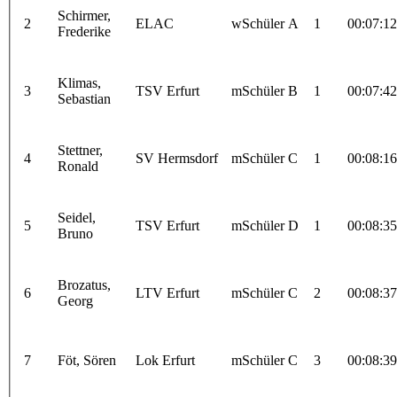
Schirmer,
2
ELAC
wSchüler A
1
00:07:12
Frederike
Klimas,
3
TSV Erfurt
mSchüler B
1
00:07:42
Sebastian
Stettner,
4
SV Hermsdorf
mSchüler C
1
00:08:16
Ronald
Seidel,
5
TSV Erfurt
mSchüler D
1
00:08:35
Bruno
Brozatus,
6
LTV Erfurt
mSchüler C
2
00:08:37
Georg
7
Föt, Sören
Lok Erfurt
mSchüler C
3
00:08:39