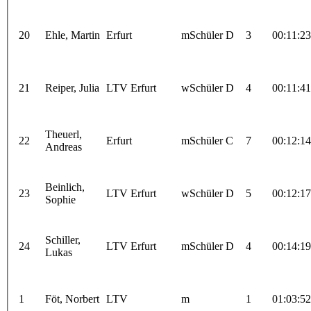
20
Ehle, Martin
Erfurt
mSchüler D
3
00:11:23
21
Reiper, Julia
LTV Erfurt
wSchüler D
4
00:11:41
Theuerl,
22
Erfurt
mSchüler C
7
00:12:14
Andreas
Beinlich,
23
LTV Erfurt
wSchüler D
5
00:12:17
Sophie
Schiller,
24
LTV Erfurt
mSchüler D
4
00:14:19
Lukas
1
Föt, Norbert
LTV
m
1
01:03:52