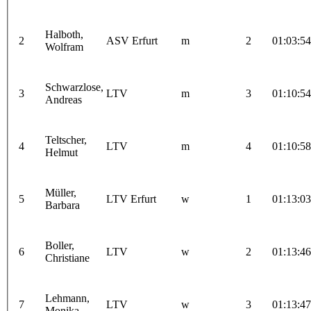
Halboth,
2
ASV Erfurt
m
2
01:03:54
Wolfram
Schwarzlose,
3
LTV
m
3
01:10:54
Andreas
Teltscher,
4
LTV
m
4
01:10:58
Helmut
Müller,
5
LTV Erfurt
w
1
01:13:03
Barbara
Boller,
6
LTV
w
2
01:13:46
Christiane
Lehmann,
7
LTV
w
3
01:13:47
Monika