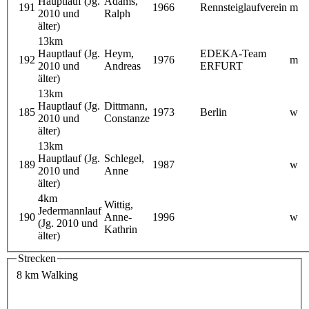
Hauptlauf (Jg.
Adams,
191
1966
Rennsteiglaufverein
m
2010 und
Ralph
älter)
13km
Hauptlauf (Jg.
Heym,
EDEKA-Team
192
1976
m
2010 und
Andreas
ERFURT
älter)
13km
Hauptlauf (Jg.
Dittmann,
185
1973
Berlin
w
2010 und
Constanze
älter)
13km
Hauptlauf (Jg.
Schlegel,
189
1987
w
2010 und
Anne
älter)
4km
Wittig,
Jedermannlauf
190
Anne-
1996
w
(Jg. 2010 und
Kathrin
älter)
Strecken
8 km Walking