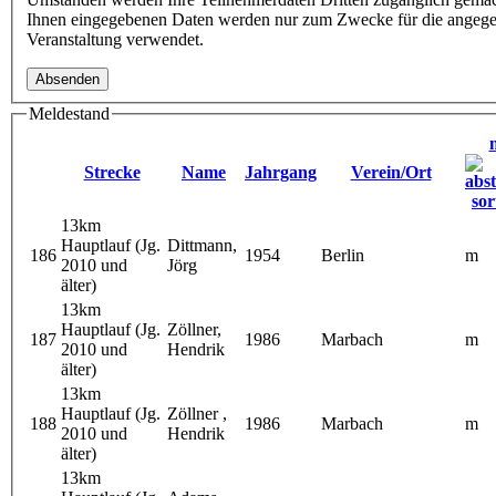
Ihnen eingegebenen Daten werden nur zum Zwecke für die angeg
Veranstaltung verwendet.
Meldestand
Strecke
Name
Jahrgang
Verein/Ort
13km
Hauptlauf (Jg.
Dittmann,
186
1954
Berlin
m
2010 und
Jörg
älter)
13km
Hauptlauf (Jg.
Zöllner,
187
1986
Marbach
m
2010 und
Hendrik
älter)
13km
Hauptlauf (Jg.
Zöllner ,
188
1986
Marbach
m
2010 und
Hendrik
älter)
13km