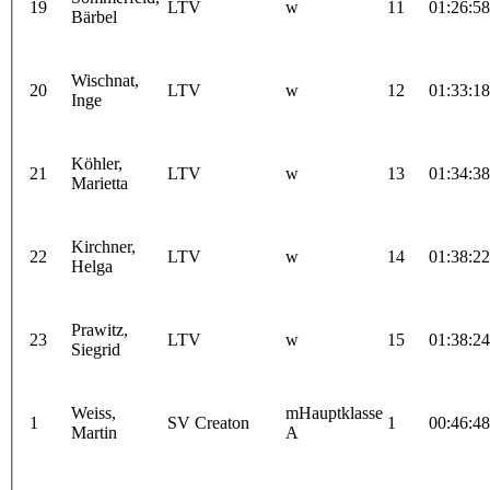
19
LTV
w
11
01:26:58
Bärbel
Wischnat,
20
LTV
w
12
01:33:18
Inge
Köhler,
21
LTV
w
13
01:34:38
Marietta
Kirchner,
22
LTV
w
14
01:38:22
Helga
Prawitz,
23
LTV
w
15
01:38:24
Siegrid
Weiss,
mHauptklasse
1
SV Creaton
1
00:46:48
Martin
A