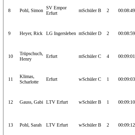
SV Empor
8
Pohl, Simon
mSchüler B
2
00:08:49
Erfurt
9
Heyer, Rick
LG Ingersleben
mSchüler D
2
00:08:59
Trüpschuch,
10
Erfurt
mSchüler C
4
00:09:01
Henry
Klimas,
11
Erfurt
wSchüler C
1
00:09:03
Scharlotte
12
Gauss, Gabi
LTV Erfurt
wSchüler B
1
00:09:10
13
Pohl, Sarah
LTV Erfurt
wSchüler B
2
00:09:12