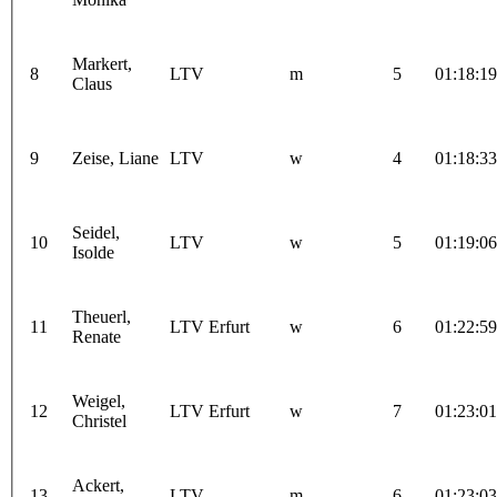
Markert,
8
LTV
m
5
01:18:19
Claus
9
Zeise, Liane
LTV
w
4
01:18:33
Seidel,
10
LTV
w
5
01:19:06
Isolde
Theuerl,
11
LTV Erfurt
w
6
01:22:59
Renate
Weigel,
12
LTV Erfurt
w
7
01:23:01
Christel
Ackert,
13
LTV
m
6
01:23:03