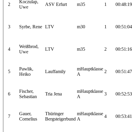
Koczulap,
2
ASV Erfurt
m35
1
00:48:19
Uwe
3
Syrbe, Rene
LTV
m30
1
00:51:04
Weißbrod,
4
LTV
m35
2
00:51:16
Uwe
Pawlik,
mHauptklasse
5
Lauffamily
2
00:51:47
Heiko
A
Fischer,
mHauptklasse
6
Tria Jena
3
00:52:53
Sebastian
A
Gauer,
Thüringer
mHauptklasse
7
4
00:53:41
Cornelius
Bergsteigerbund
A