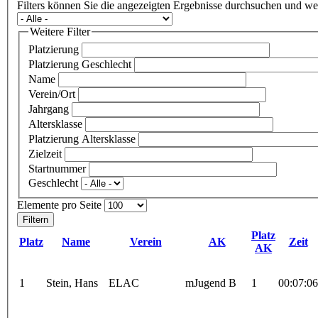
Filters können Sie die angezeigten Ergebnisse durchsuchen und we
Weitere Filter
Platzierung
Platzierung Geschlecht
Name
Verein/Ort
Jahrgang
Altersklasse
Platzierung Altersklasse
Zielzeit
Startnummer
Geschlecht
Elemente pro Seite
Platz
Platz
Name
Verein
AK
Zeit
AK
1
Stein, Hans
ELAC
mJugend B
1
00:07:06