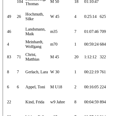
104
M 50
18
01:10:47
Thomas
Hochmuth,
49
26
W 45
4
0:25:14
625
Silke
Landsmann,
46
m35
7
01:07:46
709
Maik
Meinhardt,
4
m70
1
00:59:24
684
Wolfgang
Christ,
83
71
M 45
20
1:12:12
322
Matthias
8
7
Gerlach, Lara
W 30
1
00:22:19
761
6
6
Appel, Toni
M U18
2
00:16:05
224
22
Kind, Frida
w9 Jahre
8
00:04:59
894