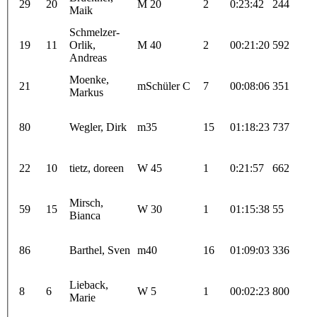
29
20
M 20
2
0:23:42
244
Maik
Schmelzer-
19
11
Orlik,
M 40
2
00:21:20
592
Andreas
Moenke,
21
mSchüler C
7
00:08:06
351
Markus
80
Wegler, Dirk
m35
15
01:18:23
737
22
10
tietz, doreen
W 45
1
0:21:57
662
Mirsch,
59
15
W 30
1
01:15:38
55
Bianca
86
Barthel, Sven
m40
16
01:09:03
336
Lieback,
8
6
W 5
1
00:02:23
800
Marie