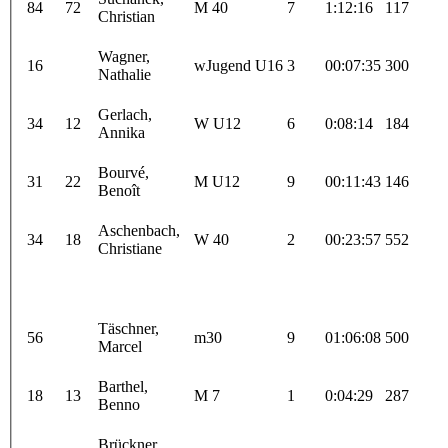
84
72
M 40
7
1:12:16
117
Christian
Wagner,
16
wJugend U16
3
00:07:35
300
Nathalie
Gerlach,
34
12
W U12
6
0:08:14
184
Annika
Bourvé,
31
22
M U12
9
00:11:43
146
Benoît
Aschenbach,
34
18
W 40
2
00:23:57
552
Christiane
Täschner,
56
m30
9
01:06:08
500
Marcel
Barthel,
18
13
M 7
1
0:04:29
287
Benno
Brückner,