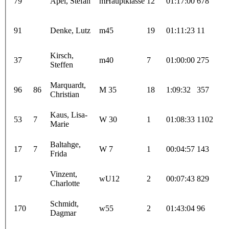
79
Apel, Stefan
mHauptklasse
12
01:17:00
678
91
Denke, Lutz
m45
19
01:11:23
11
Kirsch,
37
m40
7
01:00:00
275
Steffen
Marquardt,
96
86
M 35
18
1:09:32
357
Christian
Kaus, Lisa-
53
7
W 30
1
01:08:33
1102
Marie
Baltahge,
17
7
W 7
1
00:04:57
143
Frida
Vinzent,
17
wU12
2
00:07:43
829
Charlotte
Schmidt,
170
w55
2
01:43:04
96
Dagmar