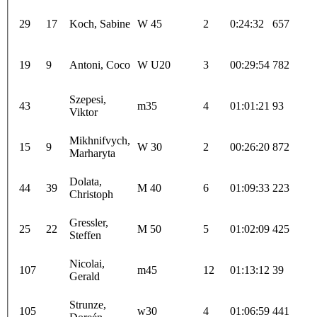
29
17
Koch, Sabine
W 45
2
0:24:32
657
19
9
Antoni, Coco
W U20
3
00:29:54
782
Szepesi,
43
m35
4
01:01:21
93
Viktor
Mikhnifvych,
15
9
W 30
2
00:26:20
872
Marharyta
Dolata,
44
39
M 40
6
01:09:33
223
Christoph
Gressler,
25
22
M 50
5
01:02:09
425
Steffen
Nicolai,
107
m45
12
01:13:12
39
Gerald
Strunze,
105
w30
4
01:06:59
441