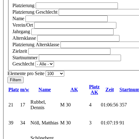
Platzierung
Platzierung Geschlecht
Name
Verein/Ort
Jahrgang
Altersklasse
Platzierung Altersklasse
Zielzeit
Startnummer
Geschlecht
Elemente pro Seite
Platz
Platz
m/w
Name
AK
Zeit
Startnu
AK
Rubbel,
21
17
M 30
4
01:06:56
357
Dennis
39
34
Nöll, Matthias
M 30
3
01:07:19
91
Schöneberg,