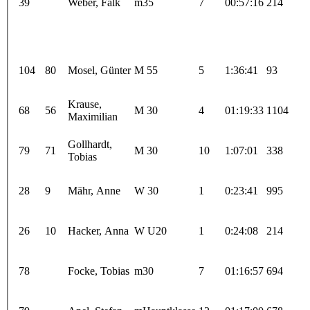
39
Weber, Falk
m35
7
00:57:16
214
104
80
Mosel, Günter
M 55
5
1:36:41
93
Krause,
68
56
M 30
4
01:19:33
1104
Maximilian
Gollhardt,
79
71
M 30
10
1:07:01
338
Tobias
28
9
Mähr, Anne
W 30
1
0:23:41
995
26
10
Hacker, Anna
W U20
1
0:24:08
214
78
Focke, Tobias
m30
7
01:16:57
694