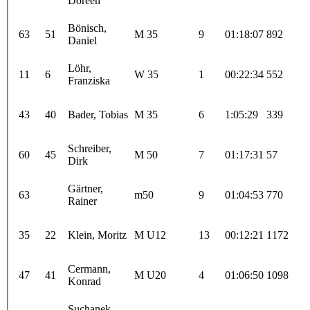
Doreén
Bönisch,
63
51
M 35
9
01:18:07
892
Daniel
Löhr,
11
6
W 35
1
00:22:34
552
Franziska
43
40
Bader, Tobias
M 35
6
1:05:29
339
Schreiber,
60
45
M 50
7
01:17:31
57
Dirk
Gärtner,
63
m50
9
01:04:53
770
Rainer
35
22
Klein, Moritz
M U12
13
00:12:21
1172
Cermann,
47
41
M U20
4
01:06:50
1098
Konrad
Suchanek,