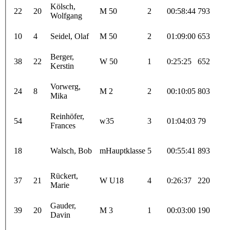
Kölsch,
22
20
M 50
2
00:58:44
793
Wolfgang
10
4
Seidel, Olaf
M 50
2
01:09:00
653
Berger,
38
22
W 50
1
0:25:25
652
Kerstin
Vorwerg,
24
8
M 2
2
00:10:05
803
Mika
Reinhöfer,
54
w35
3
01:04:03
79
Frances
18
Walsch, Bob
mHauptklasse
5
00:55:41
893
Rückert,
37
21
W U18
4
0:26:37
220
Marie
Gauder,
39
20
M 3
1
00:03:00
190
Davin