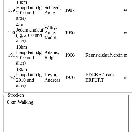
13km
Hauptlauf (Jg.
Schlegel,
189
1987
w
2010 und
Anne
älter)
4km
Wittig,
Jedermannlauf
190
Anne-
1996
w
(Jg. 2010 und
Kathrin
älter)
13km
Hauptlauf (Jg.
Adams,
191
1966
Rennsteiglaufverein
m
2010 und
Ralph
älter)
13km
Hauptlauf (Jg.
Heym,
EDEKA-Team
192
1976
m
2010 und
Andreas
ERFURT
älter)
Strecken
8 km Walking