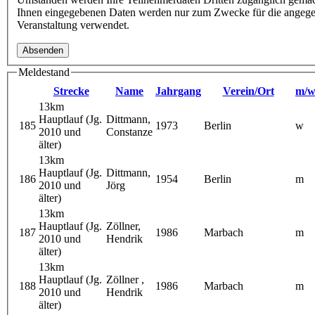
Ihnen eingegebenen Daten werden nur zum Zwecke für die angeg
Veranstaltung verwendet.
Meldestand
Strecke
Name
Jahrgang
Verein/Ort
m/
13km
Hauptlauf (Jg.
Dittmann,
185
1973
Berlin
w
2010 und
Constanze
älter)
13km
Hauptlauf (Jg.
Dittmann,
186
1954
Berlin
m
2010 und
Jörg
älter)
13km
Hauptlauf (Jg.
Zöllner,
187
1986
Marbach
m
2010 und
Hendrik
älter)
13km
Hauptlauf (Jg.
Zöllner ,
188
1986
Marbach
m
2010 und
Hendrik
älter)