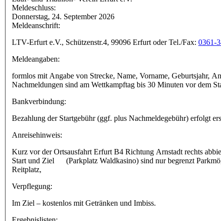
Meldeschluss:
Donnerstag, 24. September 2026
Meldeanschrift:
LTV-Erfurt e.V., Schützenstr.4, 99096 Erfurt oder Tel./Fax:
0361-3
Meldeangaben:
formlos mit Angabe von Strecke, Name, Vorname, Geburtsjahr, Ans
Nachmeldungen sind am Wettkampftag bis 30 Minuten vor dem Star
Bankverbindung:
Bezahlung der Startgebühr (ggf. plus Nachmeldegebühr) erfolgt e
Anreisehinweis:
Kurz vor der Ortsausfahrt Erfurt B4 Richtung Arnstadt rechts ab
Start und Ziel (Parkplatz Waldkasino) sind nur begrenzt Parkmög
Reitplatz,
Verpflegung:
Im Ziel – kostenlos mit Getränken und Imbiss.
Ergebnislisten: