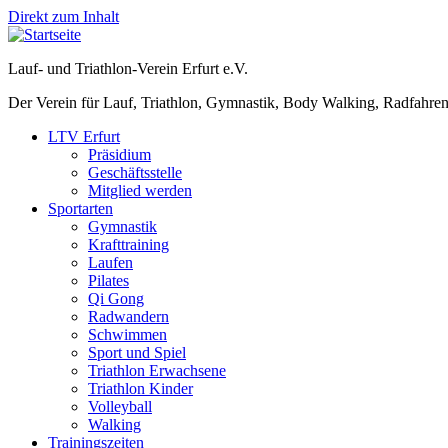
Direkt zum Inhalt
Lauf- und Triathlon-Verein Erfurt e.V.
Der Verein für Lauf, Triathlon, Gymnastik, Body Walking, Radfahren
LTV Erfurt
Präsidium
Geschäftsstelle
Mitglied werden
Sportarten
Gymnastik
Krafttraining
Laufen
Pilates
Qi Gong
Radwandern
Schwimmen
Sport und Spiel
Triathlon Erwachsene
Triathlon Kinder
Volleyball
Walking
Trainingszeiten