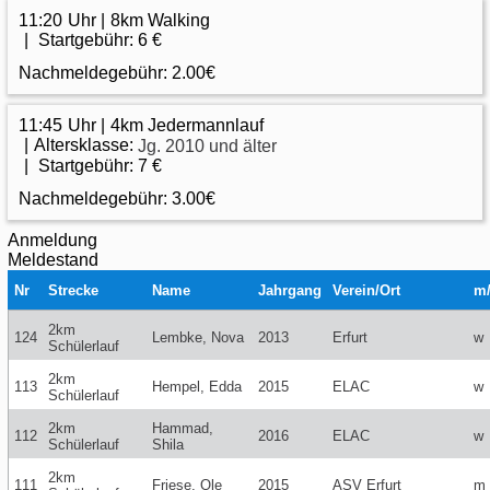
11:20
8km Walking
Startgebühr:
6 €
Nachmeldegebühr:
2.00€
11:45
4km Jedermannlauf
Altersklasse:
Jg. 2010 und älter
Startgebühr:
7 €
Nachmeldegebühr:
3.00€
Anmeldung
Meldestand
Nr
Strecke
Name
Jahrgang
Verein/Ort
m
2km
124
Lembke, Nova
2013
Erfurt
w
Schülerlauf
2km
113
Hempel, Edda
2015
ELAC
w
Schülerlauf
2km
Hammad,
112
2016
ELAC
w
Schülerlauf
Shila
2km
111
Friese, Ole
2015
ASV Erfurt
m