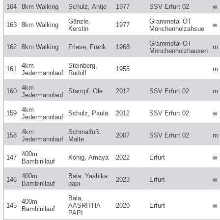
164
8km Walking
Schulz, Antje
1977
SSV Erfurt 02
w
Gänzle,
Grammetal OT
163
8km Walking
1977
w
Kerstin
Mönchenholzahsue
Grammetal OT
162
8km Walking
Friese, Frank
1968
m
Mönchenholzhausen
4km
Steinberg,
161
1955
m
Jedermannlauf
Rudolf
4km
160
Stampf, Ole
2012
SSV Erfurt 02
m
Jedermannlauf
4km
159
Schulz, Paula
2012
SSV Erfurt 02
w
Jedermannlauf
4km
Schmalfuß,
158
2007
SSV Erfurt 02
m
Jedermannlauf
Malte
400m
147
König, Amaya
2022
Erfurt
w
Bambinilauf
400m
Bala, Yashika
146
2023
Erfurt
w
Bambinilauf
papi
Bala,
400m
145
AASRITHA
2020
Erfurt
w
Bambinilauf
PAPI