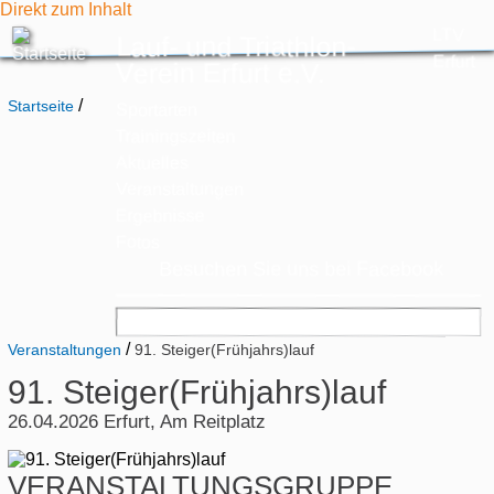
Direkt zum Inhalt
LTV
Lauf- und Triathlon-
Erfurt
Verein Erfurt e.V.
/
Startseite
Sportarten
Trainingszeiten
Aktuelles
Veranstaltungen
Ergebnisse
Fotos
Besuchen Sie uns bei Facebook
/
Veranstaltungen
91. Steiger(Frühjahrs)lauf
91. Steiger(Frühjahrs)lauf
26.04.2026
Erfurt, Am Reitplatz
VERANSTALTUNGSGRUPPE