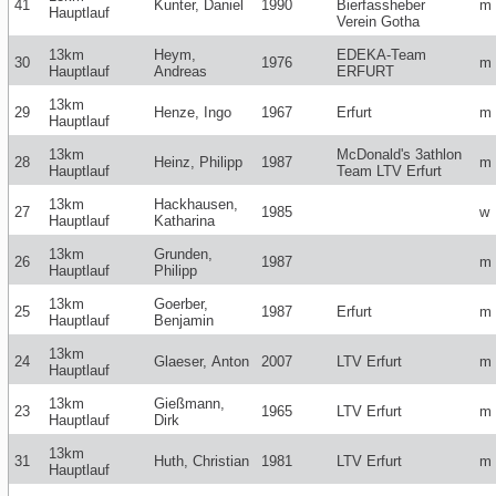
41
Kunter, Daniel
1990
Bierfassheber
m
Hauptlauf
Verein Gotha
13km
Heym,
EDEKA-Team
30
1976
m
Hauptlauf
Andreas
ERFURT
13km
29
Henze, Ingo
1967
Erfurt
m
Hauptlauf
13km
McDonald's 3athlon
28
Heinz, Philipp
1987
m
Hauptlauf
Team LTV Erfurt
13km
Hackhausen,
27
1985
w
Hauptlauf
Katharina
13km
Grunden,
26
1987
m
Hauptlauf
Philipp
13km
Goerber,
25
1987
Erfurt
m
Hauptlauf
Benjamin
13km
24
Glaeser, Anton
2007
LTV Erfurt
m
Hauptlauf
13km
Gießmann,
23
1965
LTV Erfurt
m
Hauptlauf
Dirk
13km
31
Huth, Christian
1981
LTV Erfurt
m
Hauptlauf