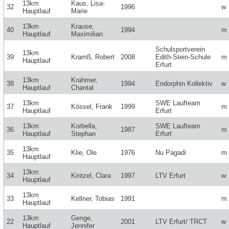
13km
Kaus, Lisa-
32
1996
w
Hauptlauf
Marie
13km
Krause,
40
1994
m
Hauptlauf
Maximilian
Schulsportverein
13km
39
Kramß, Robert
2008
Edith-Stein-Schule
m
Hauptlauf
Erfurt
13km
Krahmer,
38
1994
Endorphin Kollektiv
w
Hauptlauf
Chantal
13km
SWE Laufteam
37
Kössel, Frank
1999
m
Hauptlauf
Erfurt
13km
Korbella,
SWE Laufteam
36
1987
m
Hauptlauf
Stephan
Erfurt
13km
35
Klie, Ole
1976
Nu Pagadi
m
Hauptlauf
13km
34
Kintzel, Clara
1997
LTV Erfurt
w
Hauptlauf
13km
33
Kellner, Tobias
1991
m
Hauptlauf
13km
Genge,
22
2001
LTV Erfurt/ TRCT
w
Hauptlauf
Jennifer