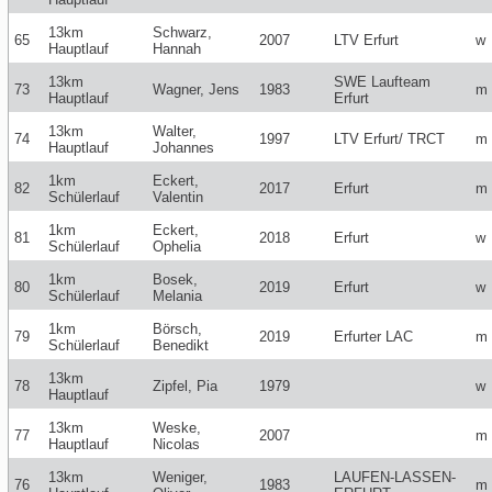
13km
Schwarz,
65
2007
LTV Erfurt
w
Hauptlauf
Hannah
13km
SWE Laufteam
73
Wagner, Jens
1983
m
Hauptlauf
Erfurt
13km
Walter,
74
1997
LTV Erfurt/ TRCT
m
Hauptlauf
Johannes
1km
Eckert,
82
2017
Erfurt
m
Schülerlauf
Valentin
1km
Eckert,
81
2018
Erfurt
w
Schülerlauf
Ophelia
1km
Bosek,
80
2019
Erfurt
w
Schülerlauf
Melania
1km
Börsch,
79
2019
Erfurter LAC
m
Schülerlauf
Benedikt
13km
78
Zipfel, Pia
1979
w
Hauptlauf
13km
Weske,
77
2007
m
Hauptlauf
Nicolas
13km
Weniger,
LAUFEN-LASSEN-
76
1983
m