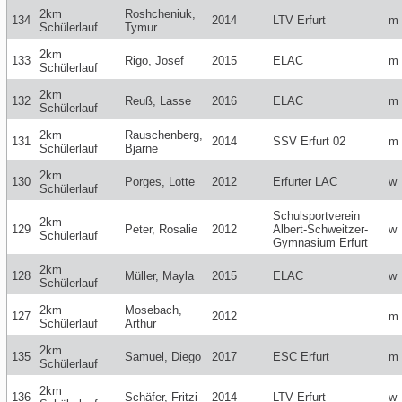
2km
Roshcheniuk,
134
2014
LTV Erfurt
m
Schülerlauf
Tymur
2km
133
Rigo, Josef
2015
ELAC
m
Schülerlauf
2km
132
Reuß, Lasse
2016
ELAC
m
Schülerlauf
2km
Rauschenberg,
131
2014
SSV Erfurt 02
m
Schülerlauf
Bjarne
2km
130
Porges, Lotte
2012
Erfurter LAC
w
Schülerlauf
Schulsportverein
2km
129
Peter, Rosalie
2012
Albert-Schweitzer-
w
Schülerlauf
Gymnasium Erfurt
2km
128
Müller, Mayla
2015
ELAC
w
Schülerlauf
2km
Mosebach,
127
2012
m
Schülerlauf
Arthur
2km
135
Samuel, Diego
2017
ESC Erfurt
m
Schülerlauf
2km
136
Schäfer, Fritzi
2014
LTV Erfurt
w