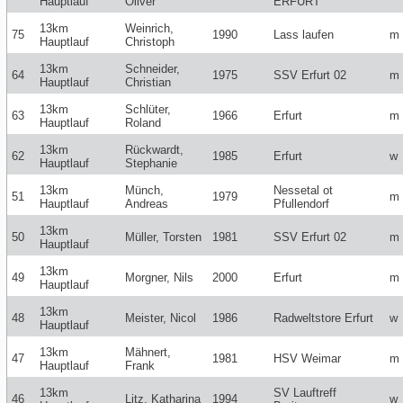
Hauptlauf
Oliver
ERFURT
13km
Weinrich,
75
1990
Lass laufen
m
Hauptlauf
Christoph
13km
Schneider,
64
1975
SSV Erfurt 02
m
Hauptlauf
Christian
13km
Schlüter,
63
1966
Erfurt
m
Hauptlauf
Roland
13km
Rückwardt,
62
1985
Erfurt
w
Hauptlauf
Stephanie
13km
Münch,
Nessetal ot
51
1979
m
Hauptlauf
Andreas
Pfullendorf
13km
50
Müller, Torsten
1981
SSV Erfurt 02
m
Hauptlauf
13km
49
Morgner, Nils
2000
Erfurt
m
Hauptlauf
13km
48
Meister, Nicol
1986
Radweltstore Erfurt
w
Hauptlauf
13km
Mähnert,
47
1981
HSV Weimar
m
Hauptlauf
Frank
13km
SV Lauftreff
46
Litz, Katharina
1994
w