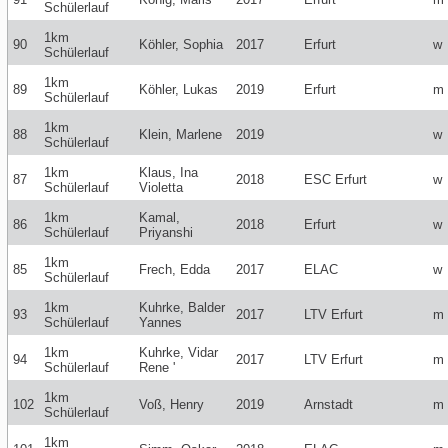
Schülerlauf
1km
90
Köhler, Sophia
2017
Erfurt
w
Schülerlauf
1km
89
Köhler, Lukas
2019
Erfurt
m
Schülerlauf
1km
88
Klein, Marlene
2019
w
Schülerlauf
1km
Klaus, Ina
87
2018
ESC Erfurt
w
Schülerlauf
Violetta
1km
Kamal,
86
2018
Erfurt
w
Schülerlauf
Priyanshi
1km
85
Frech, Edda
2017
ELAC
w
Schülerlauf
1km
Kuhrke, Balder
93
2017
LTV Erfurt
m
Schülerlauf
Yannes
1km
Kuhrke, Vidar
94
2017
LTV Erfurt
m
Schülerlauf
Rene '
1km
102
Voß, Henry
2019
Arnstadt
m
Schülerlauf
1km