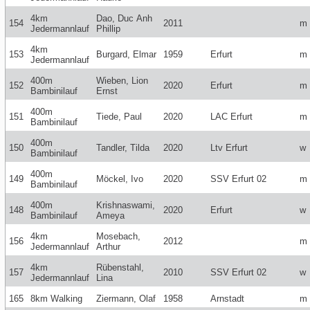
4km
Dao, Duc Anh
154
2011
m
Jedermannlauf
Phillip
4km
153
Burgard, Elmar
1959
Erfurt
m
Jedermannlauf
400m
Wieben, Lion
152
2020
Erfurt
m
Bambinilauf
Ernst
400m
151
Tiede, Paul
2020
LAC Erfurt
m
Bambinilauf
400m
150
Tandler, Tilda
2020
Ltv Erfurt
w
Bambinilauf
400m
149
Möckel, Ivo
2020
SSV Erfurt 02
m
Bambinilauf
400m
Krishnaswami,
148
2020
Erfurt
w
Bambinilauf
Ameya
4km
Mosebach,
156
2012
m
Jedermannlauf
Arthur
4km
Rübenstahl,
157
2010
SSV Erfurt 02
w
Jedermannlauf
Lina
165
8km Walking
Ziermann, Olaf
1958
Arnstadt
m