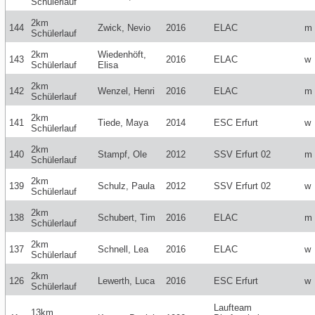
Schülerlauf
2km
144
Zwick, Nevio
2016
ELAC
m
Schülerlauf
2km
Wiedenhöft,
143
2016
ELAC
w
Schülerlauf
Elisa
2km
142
Wenzel, Henri
2016
ELAC
m
Schülerlauf
2km
141
Tiede, Maya
2014
ESC Erfurt
w
Schülerlauf
2km
140
Stampf, Ole
2012
SSV Erfurt 02
m
Schülerlauf
2km
139
Schulz, Paula
2012
SSV Erfurt 02
w
Schülerlauf
2km
138
Schubert, Tim
2016
ELAC
m
Schülerlauf
2km
137
Schnell, Lea
2016
ELAC
w
Schülerlauf
2km
126
Lewerth, Luca
2016
ESC Erfurt
w
Schülerlauf
Laufteam
13km