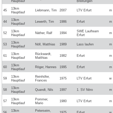
Hauptlauf
Breitungen
13km
45
Liebmann, Tim
2007
LTV Erfurt
m
Hauptlauf
13km
44
Lewerth, Tim
1986
Erfurt
m
Hauptlauf
13km
SWE Laufteam
52
Näther, Ralf
1994
m
Hauptlauf
Erfurt
13km
53
Nöll, Matthias
1989
Lass laufen
m
Hauptlauf
13km
Rückwardt,
61
1982
Erfurt
m
Hauptlauf
Matthias
13km
60
Röger, Hannes
1995
Erfurt
m
Hauptlauf
13km
Reinhöfer,
59
1975
LTV Erfurt
w
Hauptlauf
Frances
13km
58
Quandt, Nils
1997
1. SV Nitro
m
Hauptlauf
13km
Pommer,
57
1980
LTV Erfurt
m
Hauptlauf
Mario
13km
Peterseim,
56
1975
Erfurt
w