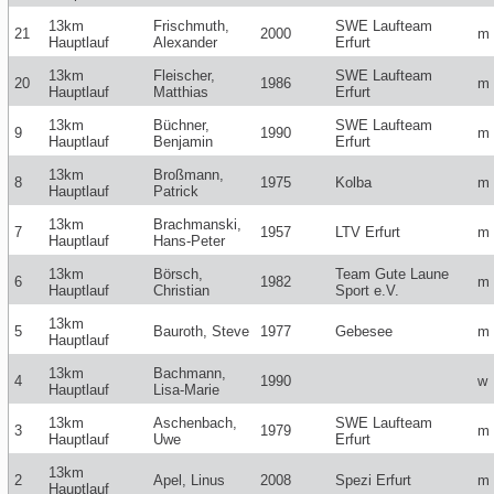
13km
Frischmuth,
SWE Laufteam
21
2000
m
Hauptlauf
Alexander
Erfurt
13km
Fleischer,
SWE Laufteam
20
1986
m
Hauptlauf
Matthias
Erfurt
13km
Büchner,
SWE Laufteam
9
1990
m
Hauptlauf
Benjamin
Erfurt
13km
Broßmann,
8
1975
Kolba
m
Hauptlauf
Patrick
13km
Brachmanski,
7
1957
LTV Erfurt
m
Hauptlauf
Hans-Peter
13km
Börsch,
Team Gute Laune
6
1982
m
Hauptlauf
Christian
Sport e.V.
13km
5
Bauroth, Steve
1977
Gebesee
m
Hauptlauf
13km
Bachmann,
4
1990
w
Hauptlauf
Lisa-Marie
13km
Aschenbach,
SWE Laufteam
3
1979
m
Hauptlauf
Uwe
Erfurt
13km
2
Apel, Linus
2008
Spezi Erfurt
m
Hauptlauf