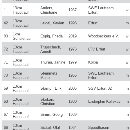
13km
Anders,
SWE Laufteam
1
1967
w
Hauptlauf
Christiane
Erfurt
13km
42
Leidel, Xavian
1998
Erfurt
m
Hauptlauf
1km
83
Espig, Frieda
2019
Woodpeckers e.V.
w
Schülerlauf
13km
Trüpschuch,
72
1973
LTV Erfurt
w
Hauptlauf
Annett
13km
71
Thurau, Janine
1979
Kolba
w
Hauptlauf
13km
Steinmetz,
SWE Laufteam
70
1965
m
Hauptlauf
Mario
Erfurt
13km
69
Stampf, Erik
2005
SSV Erfurt 02
m
Hauptlauf
13km
Skokan,
68
1980
Endorphin Kollektiv
m
Hauptlauf
Christian
13km
67
Simm, Georg
1989
m
Hauptlauf
13km
66
Sickel, Olaf
1964
Speedhasen
m
Hauptlauf