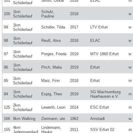
101
Simm, Oskar
2018
ELAC
m
Schülerlauf
1km
Schulz,
100
2018
w
Schülerlauf
Pauline
1km
99
Schäfer, Tilda
2017
LTV Erfurt
w
Schülerlauf
1km
98
Reuß, Alva
2018
ELAC
w
Schülerlauf
1km
97
Porges, Frieda
2019
MTV 1860 Erfurt
w
Schülerlauf
1km
96
Pirch, Malia
2019
Erfurt
w
Schülerlauf
1km
95
Marz, Finn
2018
Erfurt
m
Schülerlauf
1km
SG Wachsenburg
84
Espig, Theo
2019
m
Schülerlauf
Haarhausen e.V.
2km
125
Lewerth, Leon
2014
ESC Erfurt
m
Schülerlauf
166
8km Walking
Ziermann, ute
1962
Arnstadt
w
4km
Lindemann,
155
2011
SSV Erfurt 02
m
Jedermannlauf
Hauke