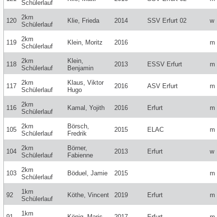
Schülerlauf
2km
120
Klie, Frieda
2014
SSV Erfurt 02
w
Schülerlauf
2km
119
Klein, Moritz
2016
m
Schülerlauf
2km
Klein,
118
2013
ESSV Erfurt
m
Schülerlauf
Benjamin
2km
Klaus, Viktor
117
2016
ASV Erfurt
m
Schülerlauf
Hugo
2km
116
Kamal, Yojith
2016
Erfurt
m
Schülerlauf
2km
Börsch,
105
2015
ELAC
m
Schülerlauf
Fredrik
2km
Börner,
104
2013
Erfurt
w
Schülerlauf
Fabienne
2km
103
Böduel, Jamie
2015
m
Schülerlauf
1km
92
Köthe, Vincent
2019
Erfurt
m
Schülerlauf
1km
91
König, Maris
2017
Erfurt
m