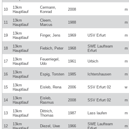
13km
Cermann,
10
2008
m
Hauptlauf
Konrad
13km
Cleem,
11
1988
m
Hauptlauf
Marcus
13km
19
Finger, Jens
1969
USV Erfurt
m
Hauptlauf
13km
SWE Laufteam
18
Fiebich, Peter
1968
m
Hauptlauf
Erfurt
13km
Feuerriegel,
17
1961
Urbich
m
Hauptlauf
Udo
13km
16
Espig, Torsten
1985
Ichtershausen
m
Hauptlauf
13km
15
Eisleb, Rena
2006
SSV Erfurt 02
w
Hauptlauf
13km
Eisleb,
14
2008
SSV Erfurt 02
m
Hauptlauf
Rasmus
13km
Dittrich,
13
1987
Lass laufen
m
Hauptlauf
Thomas
13km
SWE Laufteam
12
Diezel, Uwe
1966
m
Hauptlauf
Erfurt