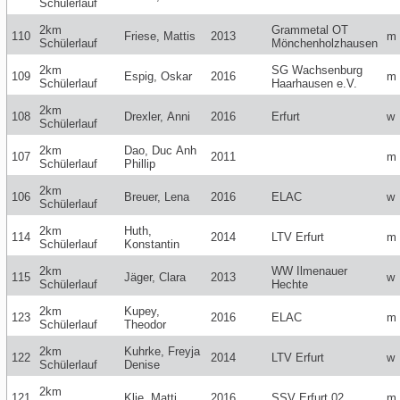
Schülerlauf
2km
Grammetal OT
110
Friese, Mattis
2013
m
Schülerlauf
Mönchenholzhausen
2km
SG Wachsenburg
109
Espig, Oskar
2016
m
Schülerlauf
Haarhausen e.V.
2km
108
Drexler, Anni
2016
Erfurt
w
Schülerlauf
2km
Dao, Duc Anh
107
2011
m
Schülerlauf
Phillip
2km
106
Breuer, Lena
2016
ELAC
w
Schülerlauf
2km
Huth,
114
2014
LTV Erfurt
m
Schülerlauf
Konstantin
2km
WW Ilmenauer
115
Jäger, Clara
2013
w
Schülerlauf
Hechte
2km
Kupey,
123
2016
ELAC
m
Schülerlauf
Theodor
2km
Kuhrke, Freyja
122
2014
LTV Erfurt
w
Schülerlauf
Denise
2km
121
Klie, Matti
2016
SSV Erfurt 02
m