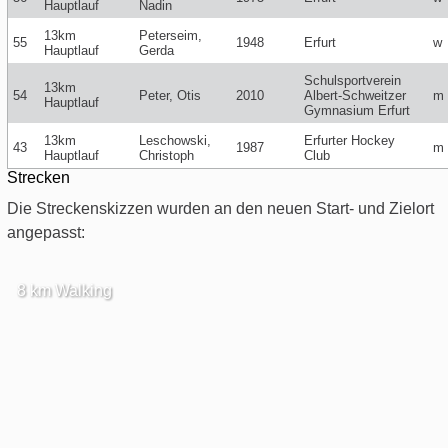
Hauptlauf
Nadin
13km
Peterseim,
55
1948
Erfurt
w
Hauptlauf
Gerda
Schulsportverein
13km
54
Peter, Otis
2010
Albert-Schweitzer
m
Hauptlauf
Gymnasium Erfurt
13km
Leschowski,
Erfurter Hockey
43
1987
m
Hauptlauf
Christoph
Club
Strecken
Die Streckenskizzen wurden an den neuen Start- und Zielort
angepasst:
8 km Walking