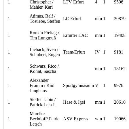
1
Christopher /
LTV Erfurt
4
1
9506
Mahler, Karl
Aßmus, Ralf /
1
LC Erfurt
mm
1
20879
Tostlebe, Steffen
Roman Freitag /
1
Erfurter LAC
mm
1
19408
Tim Lungmuß
Lieback, Sven /
1
Team/Erfurt
IV
1
9181
Schubert, Eugen
Schwarz, Rico /
1
mm
1
18162
Kohnt, Sascha
Alexander
1
Fromm / Karl
Sportgymnasium
V
1
9976
Junghans
Steffen Jabin /
1
Hase & Igel
mm
1
20610
Patrick Letsch
Mareike
1
Bechtloff/ Patric
ASV Express
wm
1
19066
Letsch