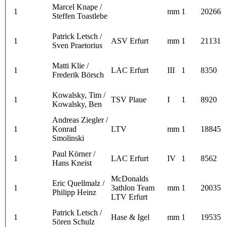
Marcel Knape /
1
mm
1
20266
Steffen Toastlebe
Patrick Letsch /
1
ASV Erfurt
mm
1
21131
Sven Praetorius
Matti Klie /
1
LAC Erfurt
III
1
8350
Frederik Börsch
Kowalsky, Tim /
1
TSV Plaue
I
1
8920
Kowalsky, Ben
Andreas Ziegler /
1
Konrad
LTV
mm
1
18845
Smolinski
Paul Körner /
1
LAC Erfurt
IV
1
8562
Hans Kneist
McDonalds
Eric Quellmalz /
1
3athlon Team
mm
1
20035
Philipp Heinz
LTV Erfurt
Patrick Letsch /
1
Hase & Igel
mm
1
19535
Sören Schulz