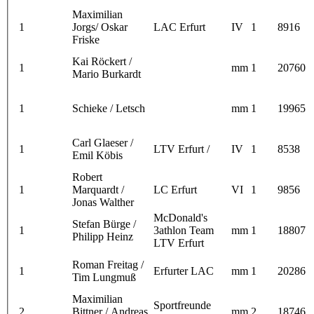
Maximilian
1
Jorgs/ Oskar
LAC Erfurt
IV
1
8916
Friske
Kai Röckert /
1
mm
1
20760
Mario Burkardt
1
Schieke / Letsch
mm
1
19965
Carl Glaeser /
1
LTV Erfurt /
IV
1
8538
Emil Köbis
Robert
1
Marquardt /
LC Erfurt
VI
1
9856
Jonas Walther
McDonald's
Stefan Bürge /
1
3athlon Team
mm
1
18807
Philipp Heinz
LTV Erfurt
Roman Freitag /
1
Erfurter LAC
mm
1
20286
Tim Lungmuß
Maximilian
Sportfreunde
2
Bittner / Andreas
mm
2
18746