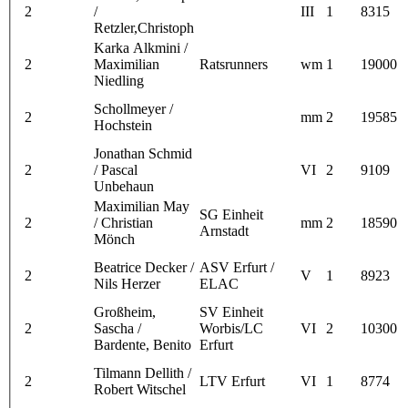
2
/
III
1
8315
Retzler,Christoph
Karka Alkmini /
2
Maximilian
Ratsrunners
wm
1
19000
Niedling
Schollmeyer /
2
mm
2
19585
Hochstein
Jonathan Schmid
2
/ Pascal
VI
2
9109
Unbehaun
Maximilian May
SG Einheit
2
/ Christian
mm
2
18590
Arnstadt
Mönch
Beatrice Decker /
ASV Erfurt /
2
V
1
8923
Nils Herzer
ELAC
Großheim,
SV Einheit
2
Sascha /
Worbis/LC
VI
2
10300
Bardente, Benito
Erfurt
Tilmann Dellith /
2
LTV Erfurt
VI
1
8774
Robert Witschel