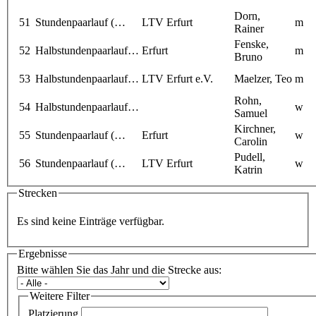
Dorn,
51
Stundenpaarlauf (…
LTV Erfurt
m
Rainer
Fenske,
52
Halbstundenpaarlauf…
Erfurt
m
Bruno
53
Halbstundenpaarlauf…
LTV Erfurt e.V.
Maelzer, Teo
m
Rohn,
54
Halbstundenpaarlauf…
w
Samuel
Kirchner,
55
Stundenpaarlauf (…
Erfurt
w
Carolin
Pudell,
56
Stundenpaarlauf (…
LTV Erfurt
w
Katrin
Strecken
Es sind keine Einträge verfügbar.
Ergebnisse
Bitte wählen Sie das Jahr und die Strecke aus:
Weitere Filter
Platzierung