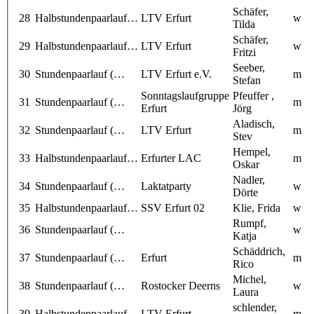
Schäfer,
28
Halbstundenpaarlauf…
LTV Erfurt
w
Tilda
Schäfer,
29
Halbstundenpaarlauf…
LTV Erfurt
w
Fritzi
Seeber,
30
Stundenpaarlauf (…
LTV Erfurt e.V.
m
Stefan
Sonntagslaufgruppe
Pfeuffer ,
31
Stundenpaarlauf (…
m
Erfurt
Jörg
Aladisch,
32
Stundenpaarlauf (…
LTV Erfurt
m
Stev
Hempel,
33
Halbstundenpaarlauf…
Erfurter LAC
m
Oskar
Nadler,
34
Stundenpaarlauf (…
Laktatparty
w
Dörte
35
Halbstundenpaarlauf…
SSV Erfurt 02
Klie, Frida
w
Rumpf,
36
Stundenpaarlauf (…
w
Katja
Schäddrich,
37
Stundenpaarlauf (…
Erfurt
m
Rico
Michel,
38
Stundenpaarlauf (…
Rostocker Deerns
w
Laura
schlender,
39
Halbstundenpaarlauf…
LTV Erfurt
m