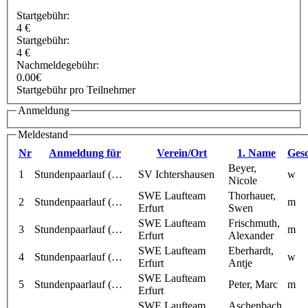
Startgebühr:
4 €
Startgebühr:
4 €
Nachmeldegebühr:
0.00€
Startgebühr pro Teilnehmer
Anmeldung
Meldestand
Nr
Anmeldung für
Verein/Ort
1. Name
Gesc
Beyer,
1
Stundenpaarlauf (…
SV Ichtershausen
w
Nicole
SWE Laufteam
Thorhauer,
2
Stundenpaarlauf (…
m
Erfurt
Swen
SWE Laufteam
Frischmuth,
3
Stundenpaarlauf (…
m
Erfurt
Alexander
SWE Laufteam
Eberhardt,
4
Stundenpaarlauf (…
w
Erfurt
Antje
SWE Laufteam
5
Stundenpaarlauf (…
Peter, Marc
m
Erfurt
SWE Laufteam
Aschenbach,