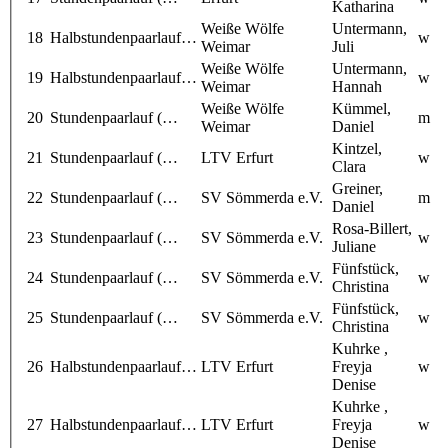
Katharina
Weiße Wölfe
Untermann,
18
Halbstundenpaarlauf…
w
Weimar
Juli
Weiße Wölfe
Untermann,
19
Halbstundenpaarlauf…
w
Weimar
Hannah
Weiße Wölfe
Kümmel,
20
Stundenpaarlauf (…
m
Weimar
Daniel
Kintzel,
21
Stundenpaarlauf (…
LTV Erfurt
w
Clara
Greiner,
22
Stundenpaarlauf (…
SV Sömmerda e.V.
m
Daniel
Rosa-Billert,
23
Stundenpaarlauf (…
SV Sömmerda e.V.
w
Juliane
Fünfstück,
24
Stundenpaarlauf (…
SV Sömmerda e.V.
w
Christina
Fünfstück,
25
Stundenpaarlauf (…
SV Sömmerda e.V.
w
Christina
Kuhrke ,
26
Halbstundenpaarlauf…
LTV Erfurt
Freyja
w
Denise
Kuhrke ,
27
Halbstundenpaarlauf…
LTV Erfurt
Freyja
w
Denise