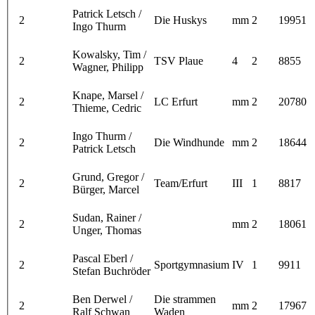
Patrick Letsch /
2
Die Huskys
mm
2
19951
Ingo Thurm
Kowalsky, Tim /
2
TSV Plaue
4
2
8855
Wagner, Philipp
Knape, Marsel /
2
LC Erfurt
mm
2
20780
Thieme, Cedric
Ingo Thurm /
2
Die Windhunde
mm
2
18644
Patrick Letsch
Grund, Gregor /
2
Team/Erfurt
III
1
8817
Bürger, Marcel
Sudan, Rainer /
2
mm
2
18061
Unger, Thomas
Pascal Eberl /
2
Sportgymnasium
IV
1
9911
Stefan Buchröder
Ben Derwel /
Die strammen
2
mm
2
17967
Ralf Schwan
Waden