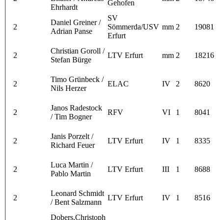
Gehofen
Ehrhardt
SV
Daniel Greiner /
2
Sömmerda/USV
mm
2
19081
Adrian Panse
Erfurt
Christian Goroll /
2
LTV Erfurt
mm
2
18216
Stefan Bürge
Timo Grünbeck /
2
ELAC
IV
2
8620
Nils Herzer
Janos Radestock
2
RFV
VI
1
8041
/ Tim Bogner
Janis Porzelt /
2
LTV Erfurt
IV
1
8335
Richard Feuer
Luca Martin /
2
LTV Erfurt
III
1
8688
Pablo Martin
Leonard Schmidt
2
LTV Erfurt
IV
1
8516
/ Bent Salzmann
Dobers,Christoph