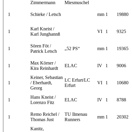
Zimmermann
Miesmuschel
1
Schieke / Letsch
mm
1
19880
Karl Kneist /
1
VI
1
9325
Karl Junghannß
Sören Föt /
1
„52 PS“
mm
1
19365
Patrick Letsch
Max Körner /
1
ELAC
IV
1
9006
Kira Reinhardt
Keiner, Sebastian
LC Erfurt/LC
1
/ Eberhardt,
VI
1
10680
Erfurt
Georg
Hans Kneist /
1
ELAC
IV
1
8788
Lorenzo Fitz
Remo Reichel /
TU Ilmenau
1
mm
1
20302
Thomas Just
Runners
Kanitz,