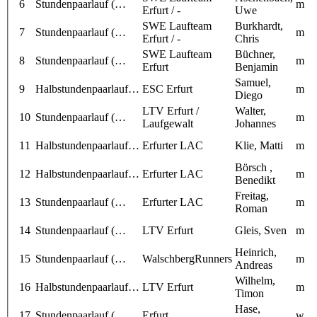
6
Stundenpaarlauf (…
m
Erfurt / -
Uwe
SWE Laufteam
Burkhardt,
7
Stundenpaarlauf (…
m
Erfurt / -
Chris
SWE Laufteam
Büchner,
8
Stundenpaarlauf (…
m
Erfurt
Benjamin
Samuel,
9
Halbstundenpaarlauf…
ESC Erfurt
m
Diego
LTV Erfurt /
Walter,
10
Stundenpaarlauf (…
m
Laufgewalt
Johannes
11
Halbstundenpaarlauf…
Erfurter LAC
Klie, Matti
m
Börsch ,
12
Halbstundenpaarlauf…
Erfurter LAC
m
Benedikt
Freitag,
13
Stundenpaarlauf (…
Erfurter LAC
m
Roman
14
Stundenpaarlauf (…
LTV Erfurt
Gleis, Sven
m
Heinrich,
15
Stundenpaarlauf (…
WalschbergRunners
m
Andreas
Wilhelm,
16
Halbstundenpaarlauf…
LTV Erfurt
m
Timon
Hase,
17
Stundenpaarlauf (…
Erfurt
w