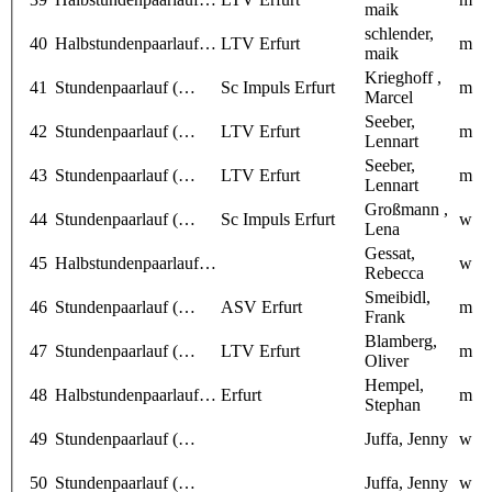
maik
schlender,
40
Halbstundenpaarlauf…
LTV Erfurt
m
maik
Krieghoff ,
41
Stundenpaarlauf (…
Sc Impuls Erfurt
m
Marcel
Seeber,
42
Stundenpaarlauf (…
LTV Erfurt
m
Lennart
Seeber,
43
Stundenpaarlauf (…
LTV Erfurt
m
Lennart
Großmann ,
44
Stundenpaarlauf (…
Sc Impuls Erfurt
w
Lena
Gessat,
45
Halbstundenpaarlauf…
w
Rebecca
Smeibidl,
46
Stundenpaarlauf (…
ASV Erfurt
m
Frank
Blamberg,
47
Stundenpaarlauf (…
LTV Erfurt
m
Oliver
Hempel,
48
Halbstundenpaarlauf…
Erfurt
m
Stephan
49
Stundenpaarlauf (…
Juffa, Jenny
w
50
Stundenpaarlauf (…
Juffa, Jenny
w