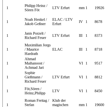
Philipp Heinz /
1
LTV Erfurt
mm
1
19926
Sören Föt
Noah Henkel /
ELAC / LTV
1
IV
1
8678
Jakob Geßner
Erfurt
Janis Porzelt /
1
LTV Erfurt
III
1
8373
Richard Feuer
Maximilian Jorgs
1
/ Maurice
ELAC
III
1
8718
Hardrath
Ahmad
1
Maihanoost /
VI
1
9517
Achmad Jari
Sophie
1
Gießmann /
LTV Erfurt
VI
1
8812
Richard Feuer
Föt,Sören /
1
LTV
VI
1
8450
Heinz,Philipp
Roman Freitag /
Klub der
1
Stefan
magischen
mm
1
19600