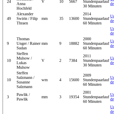
24
V
10
5667
Stundenpaarlauf
Anna
dr
30 Minuten
Hochfeld
Alexander
2014
U
49
Swirin / Filip
mm
35
13600
Stundenpaarlauf
dr
Thraen
60 Minuten
U
dr
Thomas
2000
U
9
Unger / Rainer
mm
9
18882
Stundenpaarlauf
dr
Sudan
60 Minuten
Steffen
2011
Mulsow /
U
10
V
2
7384
Stundenpaarlauf
Lukas
dr
30 Minuten
Mulsow
Steffen
2009
Salzmann /
U
10
wm
4
15600
Stundenpaarlauf
Susanne
dr
60 Minuten
Salzmann
2001
Pawlik /
U
3
mm
3
19354
Stundenpaarlauf
Pawlik
dr
60 Minuten
U
dr