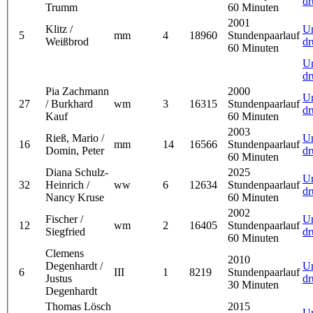
dr
Trumm
60 Minuten
2001
Klitz /
U
5
mm
4
18960
Stundenpaarlauf
Weißbrod
dr
60 Minuten
U
dr
Pia Zachmann
2000
U
27
/ Burkhard
wm
3
16315
Stundenpaarlauf
dr
Kauf
60 Minuten
2003
Rieß, Mario /
U
16
mm
14
16566
Stundenpaarlauf
Domin, Peter
dr
60 Minuten
Diana Schulz-
2025
U
32
Heinrich /
ww
6
12634
Stundenpaarlauf
dr
Nancy Kruse
60 Minuten
2002
Fischer /
U
12
wm
2
16405
Stundenpaarlauf
Siegfried
dr
60 Minuten
Clemens
2010
Degenhardt /
U
6
III
1
8219
Stundenpaarlauf
Justus
dr
30 Minuten
Degenhardt
Thomas Lösch
2015
U