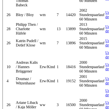
Thomas
60 Minuten
Babeck
2002
U
26
Bloy / Bloy
wm
7
14420
Stundenpaarlauf
dr
60 Minuten
Philipp Then /
2013
U
28
Charlotte
wm
13
13899
Stundenpaarlauf
dr
Häfele
60 Minuten
2015
Katrin Pudell /
U
26
wm
7
13896
Stundenpaarlauf
Detlef Klose
dr
60 Minuten
U
dr
Andreas Kalis
2000
U
10
/ Hannes
Erw/Kind
1
18416
Stundenpaarlauf
dr
Brüggener
60 Minuten
2001
Doumaz /
U
4
Erw/Kind
1
19152
Stundenpaarlauf
Witzenhause
dr
60 Minuten
U
dr
2000
Ariane Liback
U
26
ww
3
16500
Stundenpaarlauf
/ Kaja Möller
dr