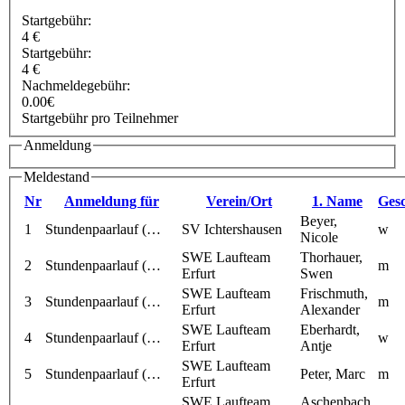
Startgebühr:
4 €
Startgebühr:
4 €
Nachmeldegebühr:
0.00€
Startgebühr pro Teilnehmer
Anmeldung
Meldestand
Nr
Anmeldung für
Verein/Ort
1. Name
Gesc
Beyer,
1
Stundenpaarlauf (…
SV Ichtershausen
w
Nicole
SWE Laufteam
Thorhauer,
2
Stundenpaarlauf (…
m
Erfurt
Swen
SWE Laufteam
Frischmuth,
3
Stundenpaarlauf (…
m
Erfurt
Alexander
SWE Laufteam
Eberhardt,
4
Stundenpaarlauf (…
w
Erfurt
Antje
SWE Laufteam
5
Stundenpaarlauf (…
Peter, Marc
m
Erfurt
SWE Laufteam
Aschenbach,