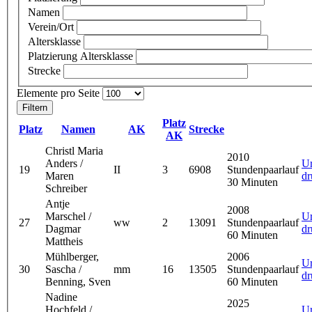
Namen
Verein/Ort
Altersklasse
Platzierung Altersklasse
Strecke
Elemente pro Seite
Platz
Platz
Namen
AK
Strecke
AK
Christl Maria
2010
Anders /
U
19
II
3
6908
Stundenpaarlauf
Maren
dr
30 Minuten
Schreiber
Antje
2008
Marschel /
U
27
ww
2
13091
Stundenpaarlauf
Dagmar
dr
60 Minuten
Mattheis
Mühlberger,
2006
U
30
Sascha /
mm
16
13505
Stundenpaarlauf
dr
Benning, Sven
60 Minuten
Nadine
2025
Hochfeld /
U