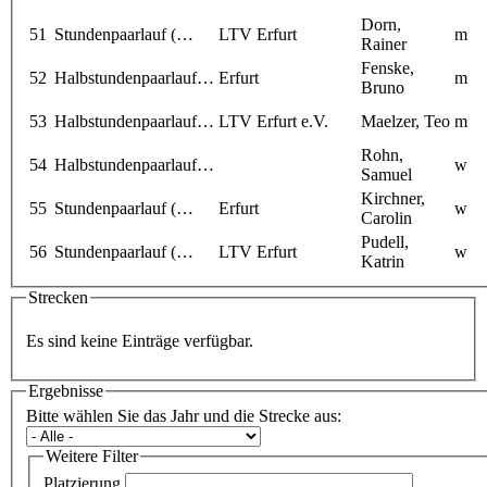
Dorn,
51
Stundenpaarlauf (…
LTV Erfurt
m
Rainer
Fenske,
52
Halbstundenpaarlauf…
Erfurt
m
Bruno
53
Halbstundenpaarlauf…
LTV Erfurt e.V.
Maelzer, Teo
m
Rohn,
54
Halbstundenpaarlauf…
w
Samuel
Kirchner,
55
Stundenpaarlauf (…
Erfurt
w
Carolin
Pudell,
56
Stundenpaarlauf (…
LTV Erfurt
w
Katrin
Strecken
Es sind keine Einträge verfügbar.
Ergebnisse
Bitte wählen Sie das Jahr und die Strecke aus:
Weitere Filter
Platzierung