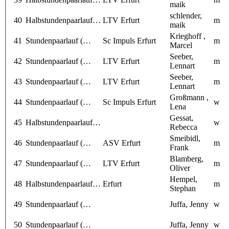
maik
schlender,
40
Halbstundenpaarlauf…
LTV Erfurt
m
maik
Krieghoff ,
41
Stundenpaarlauf (…
Sc Impuls Erfurt
m
Marcel
Seeber,
42
Stundenpaarlauf (…
LTV Erfurt
m
Lennart
Seeber,
43
Stundenpaarlauf (…
LTV Erfurt
m
Lennart
Großmann ,
44
Stundenpaarlauf (…
Sc Impuls Erfurt
w
Lena
Gessat,
45
Halbstundenpaarlauf…
w
Rebecca
Smeibidl,
46
Stundenpaarlauf (…
ASV Erfurt
m
Frank
Blamberg,
47
Stundenpaarlauf (…
LTV Erfurt
m
Oliver
Hempel,
48
Halbstundenpaarlauf…
Erfurt
m
Stephan
49
Stundenpaarlauf (…
Juffa, Jenny
w
50
Stundenpaarlauf (…
Juffa, Jenny
w