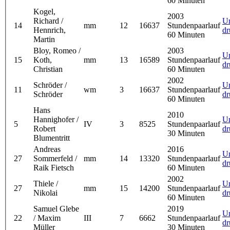
60 Minuten
Kogel,
2003
Richard /
U
14
mm
12
16637
Stundenpaarlauf
Hennrich,
dr
60 Minuten
Martin
Bloy, Romeo /
2003
U
15
Koth,
mm
13
16589
Stundenpaarlauf
dr
Christian
60 Minuten
2002
Schröder /
U
11
wm
3
16637
Stundenpaarlauf
Schröder
dr
60 Minuten
Hans
2010
Hannighofer /
U
5
IV
3
8525
Stundenpaarlauf
Robert
dr
30 Minuten
Blumentritt
Andreas
2016
U
27
Sommerfeld /
mm
14
13320
Stundenpaarlauf
dr
Raik Fietsch
60 Minuten
2002
Thiele /
U
27
mm
15
14200
Stundenpaarlauf
Nikolai
dr
60 Minuten
Samuel Glebe
2019
U
22
/ Maxim
III
7
6662
Stundenpaarlauf
dr
Müller
30 Minuten