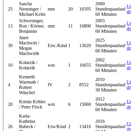
Sascha
2000
U
25
Nenninger /
mm
20
16595
Stundenpaarlauf
dr
Michael Kelm
60 Minuten
Schwesinger,
2003
U
13
Ron / Körner,
mm
11
16800
Stundenpaarlauf
dr
Benjamin
60 Minuten
Janet
2025
Machwirt /
U
30
Erw./Kind
1
13020
Stundenpaarlauf
Megan
dr
60 Minuten
Machwirth
2002
Kolarzik /
U
10
wm
1
16655
Stundenpaarlauf
Kolarzik
dr
60 Minuten
Kenneth
2010
Warmuth /
U
4
IV
2
8552
Stundenpaarlauf
Robert
dr
30 Minuten
Witschel
2012
Kristin Köhler
U
20
wm
6
15069
Stundenpaarlauf
/ Peter Flock
dr
60 Minuten
Karla-
Kathrina
2016
U
26
Babeck /
Erw/Kind
2
13416
Stundenpaarlauf
dr