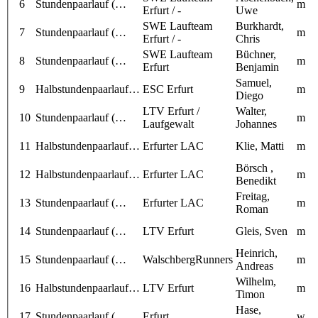
6
Stundenpaarlauf (…
m
Erfurt / -
Uwe
SWE Laufteam
Burkhardt,
7
Stundenpaarlauf (…
m
Erfurt / -
Chris
SWE Laufteam
Büchner,
8
Stundenpaarlauf (…
m
Erfurt
Benjamin
Samuel,
9
Halbstundenpaarlauf…
ESC Erfurt
m
Diego
LTV Erfurt /
Walter,
10
Stundenpaarlauf (…
m
Laufgewalt
Johannes
11
Halbstundenpaarlauf…
Erfurter LAC
Klie, Matti
m
Börsch ,
12
Halbstundenpaarlauf…
Erfurter LAC
m
Benedikt
Freitag,
13
Stundenpaarlauf (…
Erfurter LAC
m
Roman
14
Stundenpaarlauf (…
LTV Erfurt
Gleis, Sven
m
Heinrich,
15
Stundenpaarlauf (…
WalschbergRunners
m
Andreas
Wilhelm,
16
Halbstundenpaarlauf…
LTV Erfurt
m
Timon
Hase,
17
Stundenpaarlauf (…
Erfurt
w