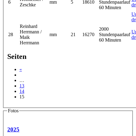
6
mm
5
18610
Stundenpaarlauf
Zeschke
dr
60 Minuten
U
dr
Reinhard
2000
Herrmann /
U
28
mm
21
16270
Stundenpaarlauf
Maik
dr
60 Minuten
Herrmann
Seiten
«
…
13
14
15
Fotos
2025