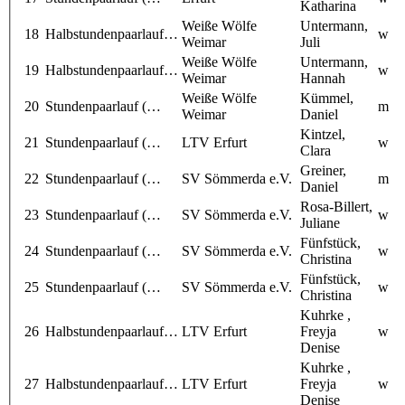
Katharina
Weiße Wölfe
Untermann,
18
Halbstundenpaarlauf…
w
Weimar
Juli
Weiße Wölfe
Untermann,
19
Halbstundenpaarlauf…
w
Weimar
Hannah
Weiße Wölfe
Kümmel,
20
Stundenpaarlauf (…
m
Weimar
Daniel
Kintzel,
21
Stundenpaarlauf (…
LTV Erfurt
w
Clara
Greiner,
22
Stundenpaarlauf (…
SV Sömmerda e.V.
m
Daniel
Rosa-Billert,
23
Stundenpaarlauf (…
SV Sömmerda e.V.
w
Juliane
Fünfstück,
24
Stundenpaarlauf (…
SV Sömmerda e.V.
w
Christina
Fünfstück,
25
Stundenpaarlauf (…
SV Sömmerda e.V.
w
Christina
Kuhrke ,
26
Halbstundenpaarlauf…
LTV Erfurt
Freyja
w
Denise
Kuhrke ,
27
Halbstundenpaarlauf…
LTV Erfurt
Freyja
w
Denise