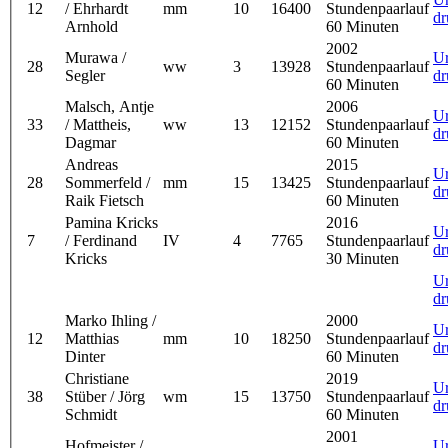
12
/ Ehrhardt
mm
10
16400
Stundenpaarlauf
dr
Arnhold
60 Minuten
2002
Murawa /
U
28
ww
3
13928
Stundenpaarlauf
Segler
dr
60 Minuten
Malsch, Antje
2006
U
33
/ Mattheis,
ww
13
12152
Stundenpaarlauf
dr
Dagmar
60 Minuten
Andreas
2015
U
28
Sommerfeld /
mm
15
13425
Stundenpaarlauf
dr
Raik Fietsch
60 Minuten
Pamina Kricks
2016
U
7
/ Ferdinand
IV
4
7765
Stundenpaarlauf
dr
Kricks
30 Minuten
U
dr
Marko Ihling /
2000
U
12
Matthias
mm
10
18250
Stundenpaarlauf
dr
Dinter
60 Minuten
Christiane
2019
U
38
Stüber / Jörg
wm
15
13750
Stundenpaarlauf
dr
Schmidt
60 Minuten
2001
Hofmeister /
U