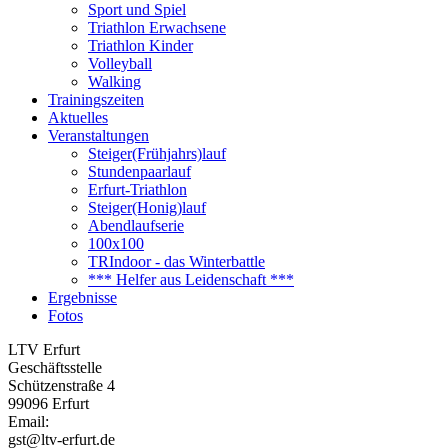
Sport und Spiel
Triathlon Erwachsene
Triathlon Kinder
Volleyball
Walking
Trainingszeiten
Aktuelles
Veranstaltungen
Steiger(Frühjahrs)lauf
Stundenpaarlauf
Erfurt-Triathlon
Steiger(Honig)lauf
Abendlaufserie
100x100
TRIndoor - das Winterbattle
*** Helfer aus Leidenschaft ***
Ergebnisse
Fotos
LTV Erfurt
Geschäftsstelle
Schützenstraße 4
99096 Erfurt
Email:
gst@ltv-erfurt.de