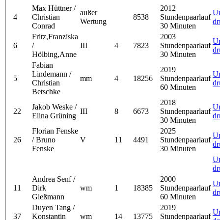
Max Hüttner /
2012
außer
U
4
Christian
8538
Stundenpaarlauf
Wertung
dr
Conrad
30 Minuten
Fritz,Franziska
2003
U
6
/
III
4
7823
Stundenpaarlauf
dr
Hölbing,Anne
30 Minuten
Fabian
2019
Lindemann /
U
5
mm
4
18256
Stundenpaarlauf
Christian
dr
60 Minuten
Betschke
2018
Jakob Weske /
U
22
III
8
6673
Stundenpaarlauf
Elina Grüning
dr
30 Minuten
Florian Fenske
2025
U
26
/ Bruno
V
11
4491
Stundenpaarlauf
dr
Fenske
30 Minuten
U
dr
Andrea Senf /
2000
U
11
Dirk
wm
1
18385
Stundenpaarlauf
dr
Gießmann
60 Minuten
Duyen Tang /
2019
U
37
Konstantin
wm
14
13775
Stundenpaarlauf