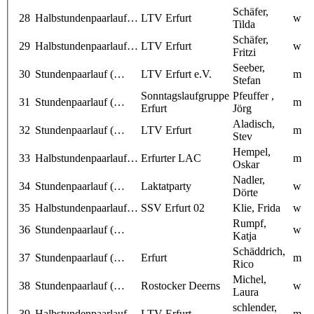
Schäfer,
28
Halbstundenpaarlauf…
LTV Erfurt
w
Tilda
Schäfer,
29
Halbstundenpaarlauf…
LTV Erfurt
w
Fritzi
Seeber,
30
Stundenpaarlauf (…
LTV Erfurt e.V.
m
Stefan
Sonntagslaufgruppe
Pfeuffer ,
31
Stundenpaarlauf (…
m
Erfurt
Jörg
Aladisch,
32
Stundenpaarlauf (…
LTV Erfurt
m
Stev
Hempel,
33
Halbstundenpaarlauf…
Erfurter LAC
m
Oskar
Nadler,
34
Stundenpaarlauf (…
Laktatparty
w
Dörte
35
Halbstundenpaarlauf…
SSV Erfurt 02
Klie, Frida
w
Rumpf,
36
Stundenpaarlauf (…
w
Katja
Schäddrich,
37
Stundenpaarlauf (…
Erfurt
m
Rico
Michel,
38
Stundenpaarlauf (…
Rostocker Deerns
w
Laura
schlender,
39
Halbstundenpaarlauf…
LTV Erfurt
m