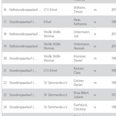
Wilhelm,
16
Halbstundenpaarlauf…
LTV Erfurt
m
201
Timon
Hase,
17
Stundenpaarlauf (…
Erfurt
w
198
Katharina
Weiße Wölfe
Untermann,
18
Halbstundenpaarlauf…
w
201
Weimar
Juli
Weiße Wölfe
Untermann,
19
Halbstundenpaarlauf…
w
201
Weimar
Hannah
Weiße Wölfe
Kümmel,
20
Stundenpaarlauf (…
m
198
Weimar
Daniel
Kintzel,
21
Stundenpaarlauf (…
LTV Erfurt
w
199
Clara
Greiner,
22
Stundenpaarlauf (…
SV Sömmerda e.V.
m
198
Daniel
Rosa-Billert,
23
Stundenpaarlauf (…
SV Sömmerda e.V.
w
197
Juliane
Fünfstück,
24
Stundenpaarlauf (…
SV Sömmerda e.V.
w
198
Christina