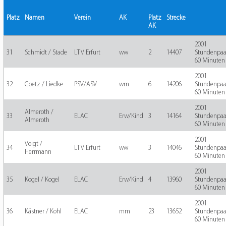
Platz
Namen
Verein
AK
Platz
Strecke
AK
2001
31
Schmidt / Stade
LTV Erfurt
ww
2
14407
Stundenpaa
60 Minuten
2001
32
Goetz / Liedke
PSV/ASV
wm
6
14206
Stundenpaa
60 Minuten
2001
Almeroth /
33
ELAC
Erw/Kind
3
14164
Stundenpaa
Almeroth
60 Minuten
2001
Voigt /
34
LTV Erfurt
ww
3
14046
Stundenpaa
Herrmann
60 Minuten
2001
35
Kogel / Kogel
ELAC
Erw/Kind
4
13960
Stundenpaa
60 Minuten
2001
36
Kästner / Kohl
ELAC
mm
23
13652
Stundenpaa
60 Minuten