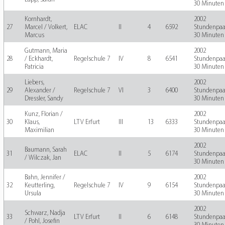
30 Minuten
Kornhardt,
2002
27
Marcel / Volkert,
ELAC
II
4
6592
Stundenpaa
Marcus
30 Minuten
Gutmann, Maria
2002
28
/ Eckhardt,
Regelschule 7
IV
8
6541
Stundenpaa
Patricia
30 Minuten
Liebers,
2002
29
Alexander /
Regelschule 7
VI
3
6400
Stundenpaa
Dressler, Sandy
30 Minuten
Kunz, Florian /
2002
30
Klaus,
LTV Erfurt
III
13
6333
Stundenpaa
Maximilian
30 Minuten
2002
Baumann, Sarah
31
ELAC
II
5
6174
Stundenpaa
/ Wilczak, Jan
30 Minuten
Bahn, Jennifer /
2002
32
Keutterling,
Regelschule 7
IV
9
6154
Stundenpaa
Ursula
30 Minuten
2002
Schwarz, Nadja
33
LTV Erfurt
II
6
6148
Stundenpaa
/ Pohl, Josefin