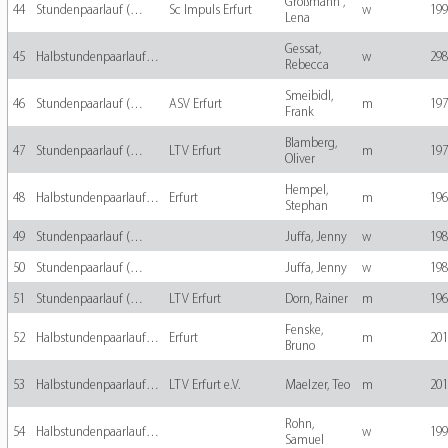
Großmann ,
44
Stundenpaarlauf (…
Sc Impuls Erfurt
w
199
Lena
Gessat,
45
Halbstundenpaarlauf…
w
298
Rebecca
Smeibidl,
46
Stundenpaarlauf (…
ASV Erfurt
m
197
Frank
Blamberg,
47
Stundenpaarlauf (…
LTV Erfurt
m
197
Oliver
Hempel,
48
Halbstundenpaarlauf…
Erfurt
m
196
Stephan
49
Stundenpaarlauf (…
Juffa, Jenny
w
198
50
Stundenpaarlauf (…
Juffa, Jenny
w
198
51
Stundenpaarlauf (…
LTV Erfurt
Dorn, Rainer
m
196
Fenske,
52
Halbstundenpaarlauf…
Erfurt
m
201
Bruno
53
Halbstundenpaarlauf…
LTV Erfurt e.V.
Maelzer, Teo
m
201
Rohn,
54
Halbstundenpaarlauf…
w
199
Samuel