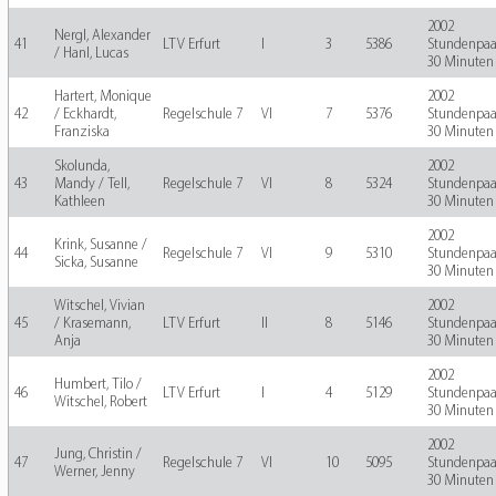
2002
Nergl, Alexander
41
LTV Erfurt
I
3
5386
Stundenpaa
/ Hanl, Lucas
30 Minuten
Hartert, Monique
2002
42
/ Eckhardt,
Regelschule 7
VI
7
5376
Stundenpaa
Franziska
30 Minuten
Skolunda,
2002
43
Mandy / Tell,
Regelschule 7
VI
8
5324
Stundenpaa
Kathleen
30 Minuten
2002
Krink, Susanne /
44
Regelschule 7
VI
9
5310
Stundenpaa
Sicka, Susanne
30 Minuten
Witschel, Vivian
2002
45
/ Krasemann,
LTV Erfurt
II
8
5146
Stundenpaa
Anja
30 Minuten
2002
Humbert, Tilo /
46
LTV Erfurt
I
4
5129
Stundenpaa
Witschel, Robert
30 Minuten
2002
Jung, Christin /
47
Regelschule 7
VI
10
5095
Stundenpaa
Werner, Jenny
30 Minuten