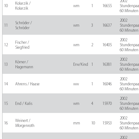
2002
Kolarzik /
10
wm
1
16655
Stundenpaa
Kolarzik
60 Minuten
2002
Schröder /
11
wm
3
16637
Stundenpaa
Schröder
60 Minuten
2002
Fischer /
12
wm
2
16405
Stundenpaa
Siegfried
60 Minuten
2002
Körner /
13
Erw/Kind
1
16381
Stundenpaa
Hagemann
60 Minuten
2002
14
Ahrens / Haase
ww
1
16046
Stundenpaa
60 Minuten
2002
15
End / Kalis
wm
4
15970
Stundenpaa
60 Minuten
2002
Weinert /
16
mm
10
15953
Stundenpaa
Morgenroth
60 Minuten
2002