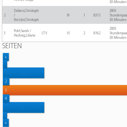
30 Minuten
Dobers,Christoph
2003
2
/
III
1
8315
Stundenpaa
Retzler,Christoph
30 Minuten
2003
Pohl,Sarah /
3
LTV
VI
2
8162
Stundenpaa
Hedwig,Liliane
30 Minuten
SEITEN
«
…
2
3
4
…
»