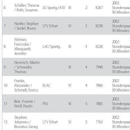
2002
Schöller, Theresa
6
LG Sportg./ASV
III
2
8267
Stundenpaa
/ Roth, Susanne
30 Minuten
2002
Hanfler, Stephan
7
LTV Erfurt
IV
3
8258
Stundenpaa
/ Seidel, Bruno
30 Minuten
Wehner,
2002
Franziska /
8
LAC/Sportg.
III
3
8226
Stundenpaa
Marquardt,
30 Minuten
Jennifer
Hennrich, Martin
2002
9
/ Schneider,
III
4
7940
Stundenpaa
Thomas
30 Minuten
Franke,
2002
10
Alexander /
ELAC
IV
4
7886
Stundenpaa
Schmidt, Enrico
30 Minuten
2002
Beie, Yvonne /
11
PSV
III
5
7883
Stundenpaa
Weiß, Paulin
30 Minuten
Stephan,
2002
12
Johannes /
LTV Erfurt
IV
5
7763
Stundenpaa
Brozatus, Georg
30 Minuten