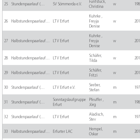
Fünfstück,
25
Stundenpaarlauf (…
SV Sömmerda e.V.
w
198
Christina
Kuhrke ,
26
Halbstundenpaarlauf…
LTV Erfurt
Freyja
w
201
Denise
Kuhrke ,
27
Halbstundenpaarlauf…
LTV Erfurt
Freyja
w
201
Denise
Schäfer,
28
Halbstundenpaarlauf…
LTV Erfurt
w
201
Tilda
Schäfer,
29
Halbstundenpaarlauf…
LTV Erfurt
w
201
Fritzi
Seeber,
30
Stundenpaarlauf (…
LTV Erfurt e.V.
m
197
Stefan
Sonntagslaufgruppe
Pfeuffer ,
31
Stundenpaarlauf (…
m
198
Erfurt
Jörg
Aladisch,
32
Stundenpaarlauf (…
LTV Erfurt
m
197
Stev
Hempel,
33
Halbstundenpaarlauf…
Erfurter LAC
m
201
Oskar