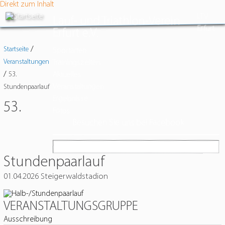
Direkt zum Inhalt
LTV
Lauf- und Triathlon-Verein
Erfurt
Erfurt e.V.
/
Startseite
Sportarten
Veranstaltungen
Trainingszeiten
/
Aktuelles
53.
Veranstaltungen
Stundenpaarlauf
Ergebnisse
53.
Fotos
Besuchen Sie uns bei Facebook
Stundenpaarlauf
01.04.2026
Steigerwaldstadion
VERANSTALTUNGSGRUPPE
Ausschreibung