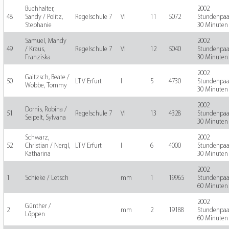
Buchhalter,
2002
48
Sandy / Politz,
Regelschule 7
VI
11
5072
Stundenpaa
Stephanie
30 Minuten
Samuel, Mandy
2002
49
/ Kraus,
Regelschule 7
VI
12
5040
Stundenpaa
Franziska
30 Minuten
2002
Gaitzsch, Beate /
50
LTV Erfurt
I
5
4730
Stundenpaa
Wobbe, Tommy
30 Minuten
2002
Dornis, Robina /
51
Regelschule 7
VI
13
4328
Stundenpaa
Seipelt, Sylvana
30 Minuten
Schwarz,
2002
52
Christian / Nergl,
LTV Erfurt
I
6
4000
Stundenpaa
Katharina
30 Minuten
2002
1
Schieke / Letsch
mm
1
19965
Stundenpaa
60 Minuten
2002
Günther /
2
mm
2
19188
Stundenpaa
Löppen
60 Minuten