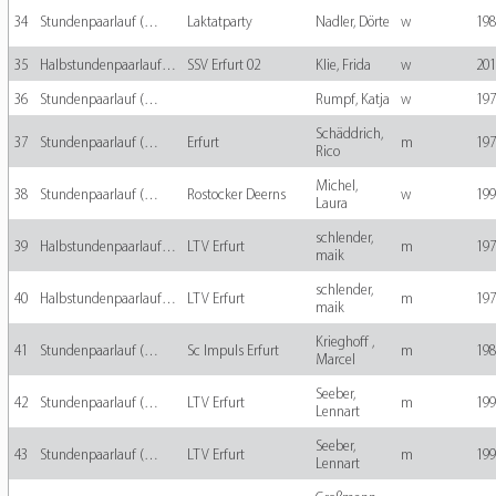
34
Stundenpaarlauf (…
Laktatparty
Nadler, Dörte
w
198
35
Halbstundenpaarlauf…
SSV Erfurt 02
Klie, Frida
w
201
36
Stundenpaarlauf (…
Rumpf, Katja
w
197
Schäddrich,
37
Stundenpaarlauf (…
Erfurt
m
197
Rico
Michel,
38
Stundenpaarlauf (…
Rostocker Deerns
w
199
Laura
schlender,
39
Halbstundenpaarlauf…
LTV Erfurt
m
197
maik
schlender,
40
Halbstundenpaarlauf…
LTV Erfurt
m
197
maik
Krieghoff ,
41
Stundenpaarlauf (…
Sc Impuls Erfurt
m
198
Marcel
Seeber,
42
Stundenpaarlauf (…
LTV Erfurt
m
199
Lennart
Seeber,
43
Stundenpaarlauf (…
LTV Erfurt
m
199
Lennart