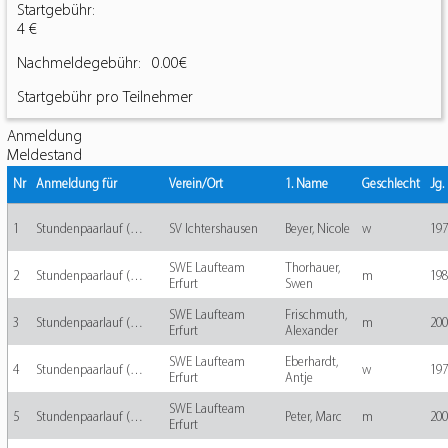
Startgebühr:
4 €
Nachmeldegebühr:
0.00€
Startgebühr pro Teilnehmer
Anmeldung
Meldestand
Nr
Anmeldung für
Verein/Ort
1. Name
Geschlecht
Jg.
1
Stundenpaarlauf (…
SV Ichtershausen
Beyer, Nicole
w
197
SWE Laufteam
Thorhauer,
2
Stundenpaarlauf (…
m
198
Erfurt
Swen
SWE Laufteam
Frischmuth,
3
Stundenpaarlauf (…
m
200
Erfurt
Alexander
SWE Laufteam
Eberhardt,
4
Stundenpaarlauf (…
w
197
Erfurt
Antje
SWE Laufteam
5
Stundenpaarlauf (…
Peter, Marc
m
200
Erfurt