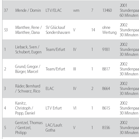
2001
37
Mende / Domin
LTV/ELAC
wm
7
13460
Stundenpaa
60 Minuten
2002
Manthee, Rene /
SV Glückauf
ohne
53
V
14
Stundenpaa
Manthee, Dana
Sondershausen
Wertung
30 Minuten
2002
Lieback, Sven /
1
Team/Erfurt
IV
1
9181
Stundenpaa
Schubert, Eugen
30 Minuten
2002
Grund, Gregor /
2
Team/Erfurt
III
1
8817
Stundenpaa
Bürger, Marcel
30 Minuten
2002
Räder, Bernhard
3
ELAC
IV
2
8664
Stundenpaa
/ Schwarz, Rico
30 Minuten
Kanitz,
2002
4
Christoph /
LTV Erfurt
VI
1
8615
Stundenpaa
Popp, Daniel
30 Minuten
Gentzel, Thomas
2002
LAC/Laufr.
5
/ Gentzel,
V
1
8556
Stundenpaa
Gotha
Philipp
30 Minuten