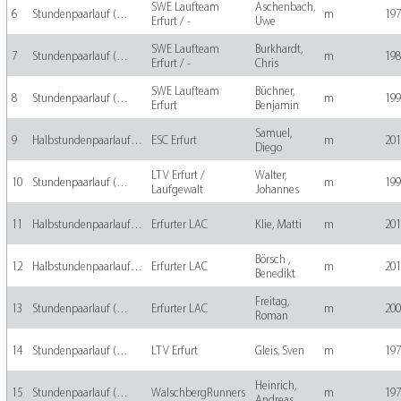
SWE Laufteam
Aschenbach,
6
Stundenpaarlauf (…
m
197
Erfurt / -
Uwe
SWE Laufteam
Burkhardt,
7
Stundenpaarlauf (…
m
198
Erfurt / -
Chris
SWE Laufteam
Büchner,
8
Stundenpaarlauf (…
m
199
Erfurt
Benjamin
Samuel,
9
Halbstundenpaarlauf…
ESC Erfurt
m
201
Diego
LTV Erfurt /
Walter,
10
Stundenpaarlauf (…
m
199
Laufgewalt
Johannes
11
Halbstundenpaarlauf…
Erfurter LAC
Klie, Matti
m
201
Börsch ,
12
Halbstundenpaarlauf…
Erfurter LAC
m
201
Benedikt
Freitag,
13
Stundenpaarlauf (…
Erfurter LAC
m
200
Roman
14
Stundenpaarlauf (…
LTV Erfurt
Gleis, Sven
m
197
Heinrich,
15
Stundenpaarlauf (…
WalschbergRunners
m
197
Andreas