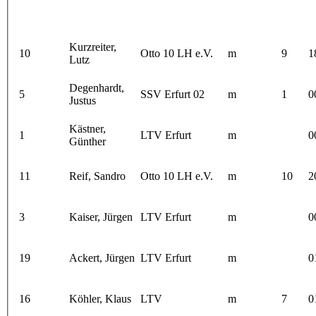
Kurzreiter,
10
Otto 10 LH e.V.
m
9
1
Lutz
Degenhardt,
5
SSV Erfurt 02
m
1
0
Justus
Kästner,
1
LTV Erfurt
m
0
Günther
11
Reif, Sandro
Otto 10 LH e.V.
m
10
2
3
Kaiser, Jürgen
LTV Erfurt
m
0
19
Ackert, Jürgen
LTV Erfurt
m
0
16
Köhler, Klaus
LTV
m
7
0