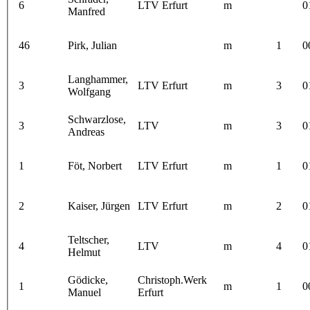
6
LTV Erfurt
m
0
Manfred
46
Pirk, Julian
m
1
0
Langhammer,
3
LTV Erfurt
m
3
0
Wolfgang
Schwarzlose,
3
LTV
m
3
0
Andreas
1
Föt, Norbert
LTV Erfurt
m
1
0
2
Kaiser, Jürgen
LTV Erfurt
m
2
0
Teltscher,
4
LTV
m
4
0
Helmut
Gödicke,
Christoph.Werk
1
m
1
0
Manuel
Erfurt