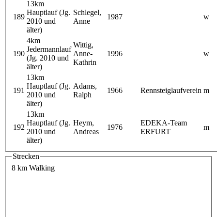
13km
Hauptlauf (Jg.
Schlegel,
189
1987
w
2010 und
Anne
älter)
4km
Wittig,
Jedermannlauf
190
Anne-
1996
w
(Jg. 2010 und
Kathrin
älter)
13km
Hauptlauf (Jg.
Adams,
191
1966
Rennsteiglaufverein
m
2010 und
Ralph
älter)
13km
Hauptlauf (Jg.
Heym,
EDEKA-Team
192
1976
m
2010 und
Andreas
ERFURT
älter)
Strecken
8 km Walking