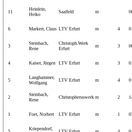
Heinlein,
11
Saalfeld
m
0
Heiko
6
Markert, Claus
LTV Erfurt
m
4
0
Steinbach,
Christoph.Werk
3
m
3
0
Rene
Erfurt
4
Kaiser, Jürgen
LTV Erfurt
m
3
0
Langhammer,
5
LTV Erfurt
m
4
0
Wolfgang
Steinbach,
2
Christopheruswerk
m
2
1
Rene
1
Foet, Norbert
LTV Erfurt
m
1
0
Kriependorf,
5
LTV Erfurt
m
4
0