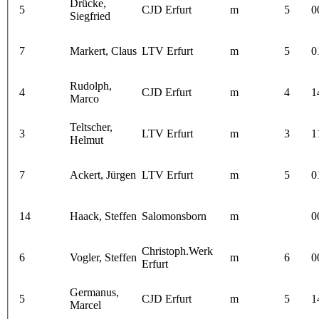
Drücke,
5
CJD Erfurt
m
5
0
Siegfried
7
Markert, Claus
LTV Erfurt
m
5
0
Rudolph,
4
CJD Erfurt
m
4
1
Marco
Teltscher,
3
LTV Erfurt
m
3
1
Helmut
7
Ackert, Jürgen
LTV Erfurt
m
5
0
14
Haack, Steffen
Salomonsborn
m
0
Christoph.Werk
6
Vogler, Steffen
m
6
0
Erfurt
Germanus,
5
CJD Erfurt
m
5
1
Marcel