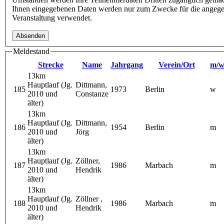
Ihnen eingegebenen Daten werden nur zum Zwecke für die angeg
Veranstaltung verwendet.
Meldestand
Strecke
Name
Jahrgang
Verein/Ort
m/
13km
Hauptlauf (Jg.
Dittmann,
185
1973
Berlin
w
2010 und
Constanze
älter)
13km
Hauptlauf (Jg.
Dittmann,
186
1954
Berlin
m
2010 und
Jörg
älter)
13km
Hauptlauf (Jg.
Zöllner,
187
1986
Marbach
m
2010 und
Hendrik
älter)
13km
Hauptlauf (Jg.
Zöllner ,
188
1986
Marbach
m
2010 und
Hendrik
älter)