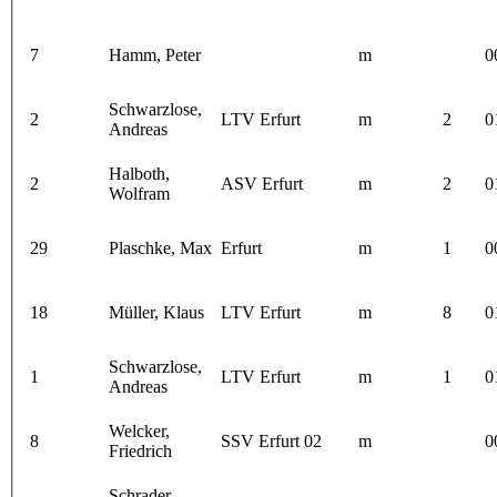
7
Hamm, Peter
m
0
Schwarzlose,
2
LTV Erfurt
m
2
0
Andreas
Halboth,
2
ASV Erfurt
m
2
0
Wolfram
29
Plaschke, Max
Erfurt
m
1
0
18
Müller, Klaus
LTV Erfurt
m
8
0
Schwarzlose,
1
LTV Erfurt
m
1
0
Andreas
Welcker,
8
SSV Erfurt 02
m
0
Friedrich
Schrader,