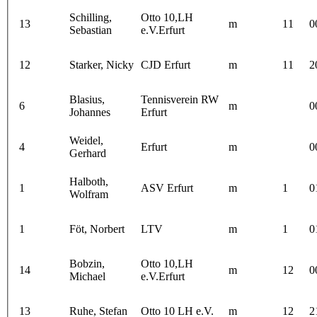
Schilling,
Otto 10,LH
13
m
11
0
Sebastian
e.V.Erfurt
12
Starker, Nicky
CJD Erfurt
m
11
2
Blasius,
Tennisverein RW
6
m
0
Johannes
Erfurt
Weidel,
4
Erfurt
m
0
Gerhard
Halboth,
1
ASV Erfurt
m
1
0
Wolfram
1
Föt, Norbert
LTV
m
1
0
Bobzin,
Otto 10,LH
14
m
12
0
Michael
e.V.Erfurt
13
Ruhe, Stefan
Otto 10 LH e.V.
m
12
2