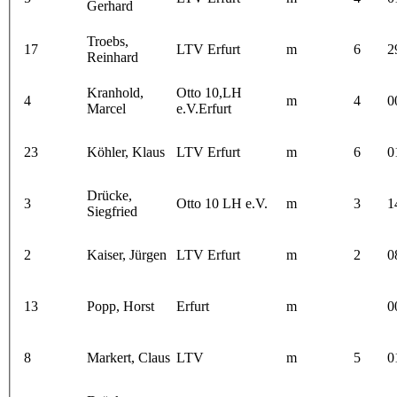
Gerhard
Troebs,
17
LTV Erfurt
m
6
2
Reinhard
Kranhold,
Otto 10,LH
4
m
4
0
Marcel
e.V.Erfurt
23
Köhler, Klaus
LTV Erfurt
m
6
0
Drücke,
3
Otto 10 LH e.V.
m
3
1
Siegfried
2
Kaiser, Jürgen
LTV Erfurt
m
2
0
13
Popp, Horst
Erfurt
m
0
8
Markert, Claus
LTV
m
5
0