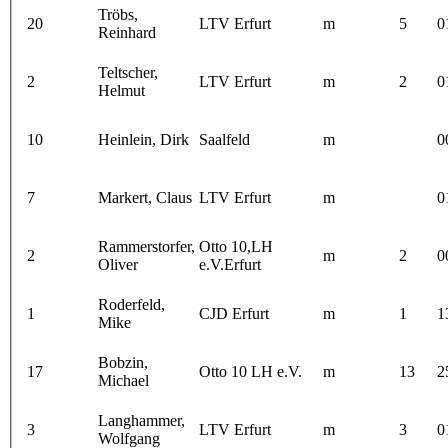
Tröbs,
20
LTV Erfurt
m
5
0
Reinhard
Teltscher,
2
LTV Erfurt
m
2
0
Helmut
10
Heinlein, Dirk
Saalfeld
m
0
7
Markert, Claus
LTV Erfurt
m
0
Rammerstorfer,
Otto 10,LH
2
m
2
0
Oliver
e.V.Erfurt
Roderfeld,
1
CJD Erfurt
m
1
1
Mike
Bobzin,
17
Otto 10 LH e.V.
m
13
2
Michael
Langhammer,
3
LTV Erfurt
m
3
0
Wolfgang