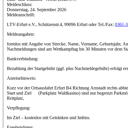
Meldeschluss:
Donnerstag, 24. September 2026
Meldeanschrift:
LTV-Erfurt e.V., Schützenstr.4, 99096 Erfurt oder Tel./Fax:
0361-3
Meldeangaben:
formlos mit Angabe von Strecke, Name, Vorname, Geburtsjahr, Ans
Nachmeldungen sind am Wettkampftag bis 30 Minuten vor dem Star
Bankverbindung:
Bezahlung der Startgebühr (ggf. plus Nachmeldegebühr) erfolgt e
Anreisehinweis:
Kurz vor der Ortsausfahrt Erfurt B4 Richtung Arnstadt rechts ab
Start und Ziel (Parkplatz Waldkasino) sind nur begrenzt Parkmög
Reitplatz,
Verpflegung:
Im Ziel – kostenlos mit Getränken und Imbiss.
Ergebnislisten: