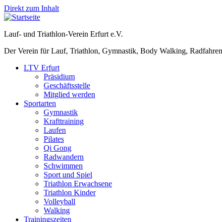
Direkt zum Inhalt
Lauf- und Triathlon-Verein Erfurt e.V.
Der Verein für Lauf, Triathlon, Gymnastik, Body Walking, Radfahren
LTV Erfurt
Präsidium
Geschäftsstelle
Mitglied werden
Sportarten
Gymnastik
Krafttraining
Laufen
Pilates
Qi Gong
Radwandern
Schwimmen
Sport und Spiel
Triathlon Erwachsene
Triathlon Kinder
Volleyball
Walking
Trainingszeiten