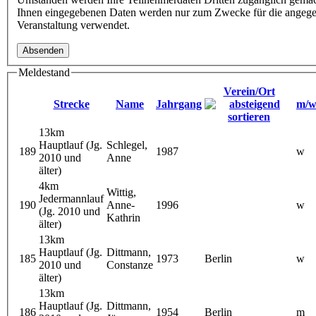
Ihnen eingegebenen Daten werden nur zum Zwecke für die angeg
Veranstaltung verwendet.
Meldestand
Verein/Ort
Strecke
Name
Jahrgang
m/
13km
Hauptlauf (Jg.
Schlegel,
189
1987
w
2010 und
Anne
älter)
4km
Wittig,
Jedermannlauf
190
Anne-
1996
w
(Jg. 2010 und
Kathrin
älter)
13km
Hauptlauf (Jg.
Dittmann,
185
1973
Berlin
w
2010 und
Constanze
älter)
13km
Hauptlauf (Jg.
Dittmann,
186
1954
Berlin
m