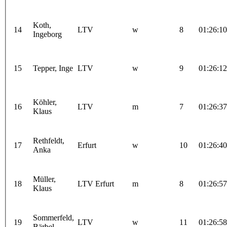
Koth,
14
LTV
w
8
01:26:10
Ingeborg
15
Tepper, Inge
LTV
w
9
01:26:12
Köhler,
16
LTV
m
7
01:26:37
Klaus
Rethfeldt,
17
Erfurt
w
10
01:26:40
Anka
Müller,
18
LTV Erfurt
m
8
01:26:57
Klaus
Sommerfeld,
19
LTV
w
11
01:26:58
Bärbel