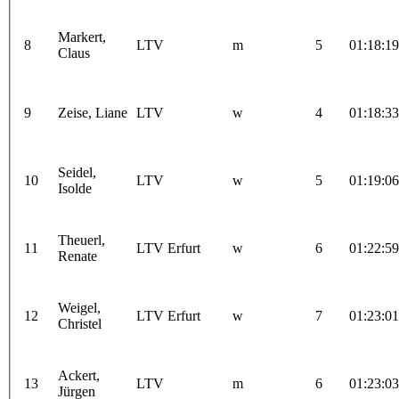
Markert,
8
LTV
m
5
01:18:19
Claus
9
Zeise, Liane
LTV
w
4
01:18:33
Seidel,
10
LTV
w
5
01:19:06
Isolde
Theuerl,
11
LTV Erfurt
w
6
01:22:59
Renate
Weigel,
12
LTV Erfurt
w
7
01:23:01
Christel
Ackert,
13
LTV
m
6
01:23:03
Jürgen