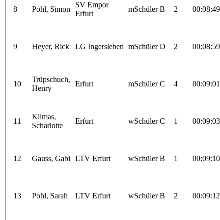
SV Empor
8
Pohl, Simon
mSchüler B
2
00:08:49
Erfurt
9
Heyer, Rick
LG Ingersleben
mSchüler D
2
00:08:59
Trüpschuch,
10
Erfurt
mSchüler C
4
00:09:01
Henry
Klimas,
11
Erfurt
wSchüler C
1
00:09:03
Scharlotte
12
Gauss, Gabi
LTV Erfurt
wSchüler B
1
00:09:10
13
Pohl, Sarah
LTV Erfurt
wSchüler B
2
00:09:12