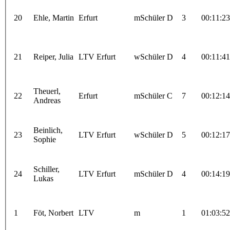
20
Ehle, Martin
Erfurt
mSchüler D
3
00:11:23
21
Reiper, Julia
LTV Erfurt
wSchüler D
4
00:11:41
Theuerl,
22
Erfurt
mSchüler C
7
00:12:14
Andreas
Beinlich,
23
LTV Erfurt
wSchüler D
5
00:12:17
Sophie
Schiller,
24
LTV Erfurt
mSchüler D
4
00:14:19
Lukas
1
Föt, Norbert
LTV
m
1
01:03:52