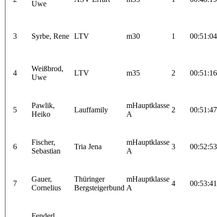
Uwe
3
Syrbe, Rene
LTV
m30
1
00:51:04
Weißbrod,
4
LTV
m35
2
00:51:16
Uwe
Pawlik,
mHauptklasse
5
Lauffamily
2
00:51:47
Heiko
A
Fischer,
mHauptklasse
6
Tria Jena
3
00:52:53
Sebastian
A
Gauer,
Thüringer
mHauptklasse
7
4
00:53:41
Cornelius
Bergsteigerbund
A
Fenderl,