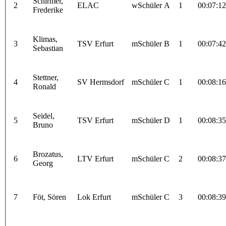
Schirmer,
2
ELAC
wSchüler A
1
00:07:12
Frederike
Klimas,
3
TSV Erfurt
mSchüler B
1
00:07:42
Sebastian
Stettner,
4
SV Hermsdorf
mSchüler C
1
00:08:16
Ronald
Seidel,
5
TSV Erfurt
mSchüler D
1
00:08:35
Bruno
Brozatus,
6
LTV Erfurt
mSchüler C
2
00:08:37
Georg
7
Föt, Sören
Lok Erfurt
mSchüler C
3
00:08:39