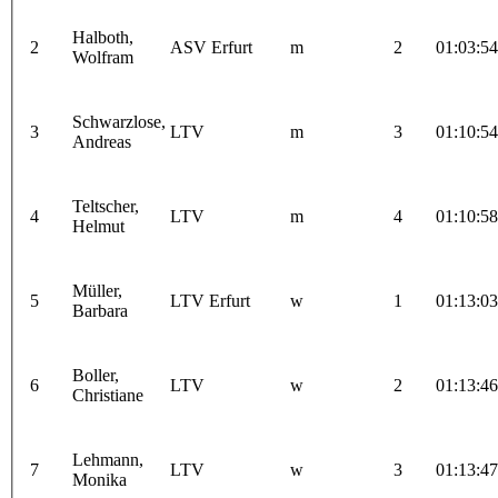
Halboth,
2
ASV Erfurt
m
2
01:03:54
Wolfram
Schwarzlose,
3
LTV
m
3
01:10:54
Andreas
Teltscher,
4
LTV
m
4
01:10:58
Helmut
Müller,
5
LTV Erfurt
w
1
01:13:03
Barbara
Boller,
6
LTV
w
2
01:13:46
Christiane
Lehmann,
7
LTV
w
3
01:13:47
Monika