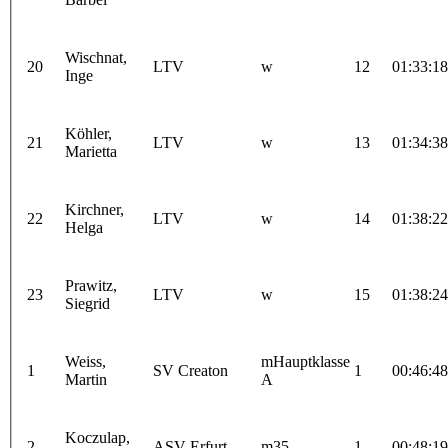
Wischnat,
20
LTV
w
12
01:33:18
Inge
Köhler,
21
LTV
w
13
01:34:38
Marietta
Kirchner,
22
LTV
w
14
01:38:22
Helga
Prawitz,
23
LTV
w
15
01:38:24
Siegrid
Weiss,
mHauptklasse
1
SV Creaton
1
00:46:48
Martin
A
Koczulap,
2
ASV Erfurt
m35
1
00:48:19