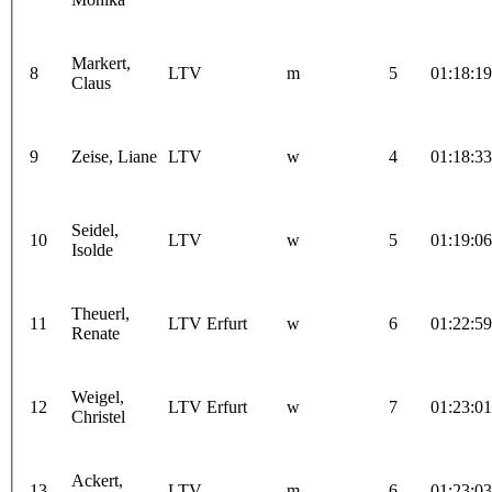
Markert,
8
LTV
m
5
01:18:19
Claus
9
Zeise, Liane
LTV
w
4
01:18:33
Seidel,
10
LTV
w
5
01:19:06
Isolde
Theuerl,
11
LTV Erfurt
w
6
01:22:59
Renate
Weigel,
12
LTV Erfurt
w
7
01:23:01
Christel
Ackert,
13
LTV
m
6
01:23:03