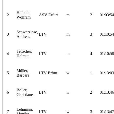
Halboth,
2
ASV Erfurt
m
2
01:03:54
Wolfram
Schwarzlose,
3
LTV
m
3
01:10:54
Andreas
Teltscher,
4
LTV
m
4
01:10:58
Helmut
Müller,
5
LTV Erfurt
w
1
01:13:03
Barbara
Boller,
6
LTV
w
2
01:13:46
Christiane
Lehmann,
7
LTV
w
3
01:13:47
Monika