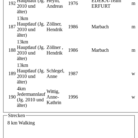
Hauptlauf (Jg.
Heym,
EDEKA-Team
192
1976
m
2010 und
Andreas
ERFURT
älter)
13km
Hauptlauf (Jg.
Zöllner,
187
1986
Marbach
m
2010 und
Hendrik
älter)
13km
Hauptlauf (Jg.
Zöllner ,
188
1986
Marbach
m
2010 und
Hendrik
älter)
13km
Hauptlauf (Jg.
Schlegel,
189
1987
w
2010 und
Anne
älter)
4km
Wittig,
Jedermannlauf
190
Anne-
1996
w
(Jg. 2010 und
Kathrin
älter)
Strecken
8 km Walking