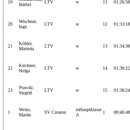
19
LTV
w
11
01:26:58
Bärbel
Wischnat,
20
LTV
w
12
01:33:18
Inge
Köhler,
21
LTV
w
13
01:34:38
Marietta
Kirchner,
22
LTV
w
14
01:38:22
Helga
Prawitz,
23
LTV
w
15
01:38:24
Siegrid
Weiss,
mHauptklasse
1
SV Creaton
1
00:46:48
Martin
A