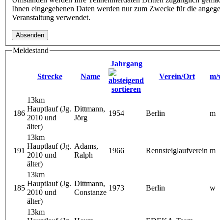
Ihnen eingegebenen Daten werden nur zum Zwecke für die angeg
Veranstaltung verwendet.
Meldestand
Jahrgang
Strecke
Name
Verein/Ort
m/
13km
Hauptlauf (Jg.
Dittmann,
186
1954
Berlin
m
2010 und
Jörg
älter)
13km
Hauptlauf (Jg.
Adams,
191
1966
Rennsteiglaufverein
m
2010 und
Ralph
älter)
13km
Hauptlauf (Jg.
Dittmann,
185
1973
Berlin
w
2010 und
Constanze
älter)
13km