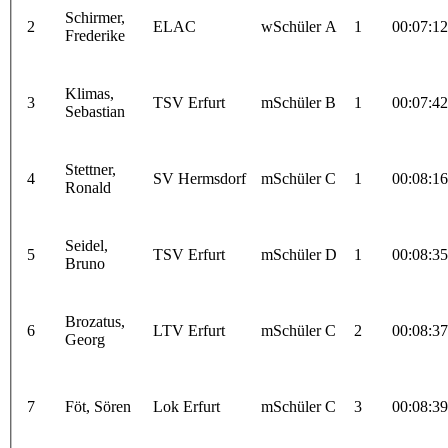
Schirmer,
2
ELAC
wSchüler A
1
00:07:12
Frederike
Klimas,
3
TSV Erfurt
mSchüler B
1
00:07:42
Sebastian
Stettner,
4
SV Hermsdorf
mSchüler C
1
00:08:16
Ronald
Seidel,
5
TSV Erfurt
mSchüler D
1
00:08:35
Bruno
Brozatus,
6
LTV Erfurt
mSchüler C
2
00:08:37
Georg
7
Föt, Sören
Lok Erfurt
mSchüler C
3
00:08:39