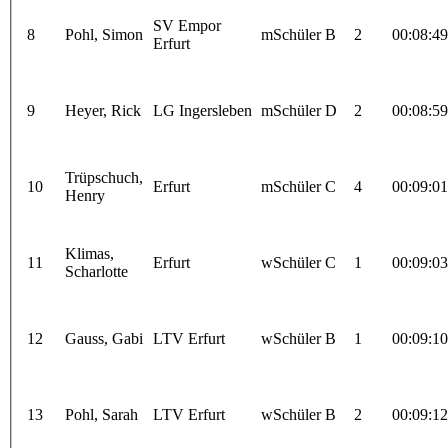
SV Empor
8
Pohl, Simon
mSchüler B
2
00:08:49
Erfurt
9
Heyer, Rick
LG Ingersleben
mSchüler D
2
00:08:59
Trüpschuch,
10
Erfurt
mSchüler C
4
00:09:01
Henry
Klimas,
11
Erfurt
wSchüler C
1
00:09:03
Scharlotte
12
Gauss, Gabi
LTV Erfurt
wSchüler B
1
00:09:10
13
Pohl, Sarah
LTV Erfurt
wSchüler B
2
00:09:12