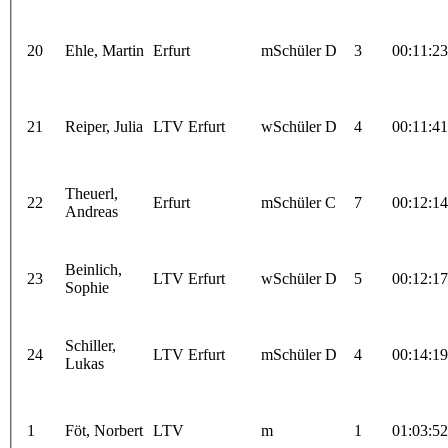
20
Ehle, Martin
Erfurt
mSchüler D
3
00:11:23
21
Reiper, Julia
LTV Erfurt
wSchüler D
4
00:11:41
Theuerl,
22
Erfurt
mSchüler C
7
00:12:14
Andreas
Beinlich,
23
LTV Erfurt
wSchüler D
5
00:12:17
Sophie
Schiller,
24
LTV Erfurt
mSchüler D
4
00:14:19
Lukas
1
Föt, Norbert
LTV
m
1
01:03:52