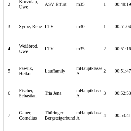
Koczulap,
2
ASV Erfurt
m35
1
00:48:19
Uwe
3
Syrbe, Rene
LTV
m30
1
00:51:04
Weißbrod,
4
LTV
m35
2
00:51:16
Uwe
Pawlik,
mHauptklasse
5
Lauffamily
2
00:51:47
Heiko
A
Fischer,
mHauptklasse
6
Tria Jena
3
00:52:53
Sebastian
A
Gauer,
Thüringer
mHauptklasse
7
4
00:53:41
Cornelius
Bergsteigerbund
A