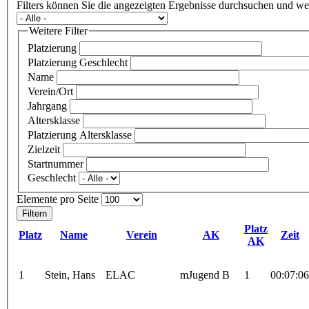
Filters können Sie die angezeigten Ergebnisse durchsuchen und we
Weitere Filter
Platzierung
Platzierung Geschlecht
Name
Verein/Ort
Jahrgang
Altersklasse
Platzierung Altersklasse
Zielzeit
Startnummer
Geschlecht
Elemente pro Seite
Platz
Platz
Name
Verein
AK
Zeit
AK
1
Stein, Hans
ELAC
mJugend B
1
00:07:06