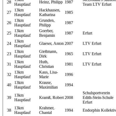
28
Heinz, Philipp
1987
Hauptlauf
Team LTV Erfurt
13km
Hackhausen,
27
1985
Hauptlauf
Katharina
13km
Grunden,
26
1987
Hauptlauf
Philipp
13km
Goerber,
25
1987
Erfurt
Hauptlauf
Benjamin
13km
24
Glaeser, Anton
2007
LTV Erfurt
Hauptlauf
13km
Gießmann,
23
1965
LTV Erfurt
Hauptlauf
Dirk
13km
Huth,
31
1981
LTV Erfurt
Hauptlauf
Christian
13km
Kaus, Lisa-
32
1996
Hauptlauf
Marie
13km
Krause,
40
1994
Hauptlauf
Maximilian
Schulsportverein
13km
39
Kramß, Robert
2008
Edith-Stein-Schule
Hauptlauf
Erfurt
13km
Krahmer,
38
1994
Endorphin Kollekti
Hauptlauf
Chantal