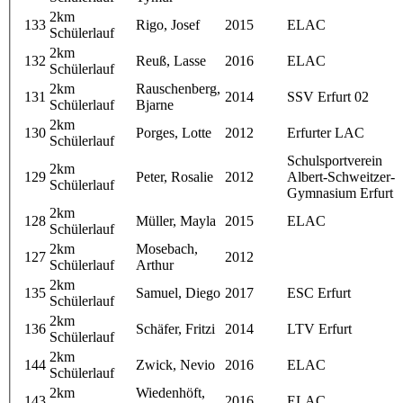
2km
133
Rigo, Josef
2015
ELAC
Schülerlauf
2km
132
Reuß, Lasse
2016
ELAC
Schülerlauf
2km
Rauschenberg,
131
2014
SSV Erfurt 02
Schülerlauf
Bjarne
2km
130
Porges, Lotte
2012
Erfurter LAC
Schülerlauf
Schulsportverein
2km
129
Peter, Rosalie
2012
Albert-Schweitzer-
Schülerlauf
Gymnasium Erfurt
2km
128
Müller, Mayla
2015
ELAC
Schülerlauf
2km
Mosebach,
127
2012
Schülerlauf
Arthur
2km
135
Samuel, Diego
2017
ESC Erfurt
Schülerlauf
2km
136
Schäfer, Fritzi
2014
LTV Erfurt
Schülerlauf
2km
144
Zwick, Nevio
2016
ELAC
Schülerlauf
2km
Wiedenhöft,
143
2016
ELAC