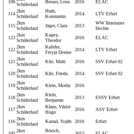
106
Breuer, Lena
2016
ELAC
Schülerlauf
2km
Huth,
114
2014
LTV Erfurt
Schülerlauf
Konstantin
2km
WW Ilmenauer
115
Jäger, Clara
2013
Schülerlauf
Hechte
2km
Kupey,
123
2016
ELAC
Schülerlauf
Theodor
2km
Kuhrke,
122
2014
LTV Erfurt
Schülerlauf
Freyja Denise
2km
121
Klie, Matti
2016
SSV Erfurt 02
Schülerlauf
2km
120
Klie, Frieda
2014
SSV Erfurt 02
Schülerlauf
2km
119
Klein, Moritz
2016
Schülerlauf
2km
Klein,
118
2013
ESSV Erfurt
Schülerlauf
Benjamin
2km
Klaus, Viktor
117
2016
ASV Erfurt
Schülerlauf
Hugo
2km
116
Kamal, Yojith
2016
Erfurt
Schülerlauf
2km
Börsch,
105
2015
ELAC