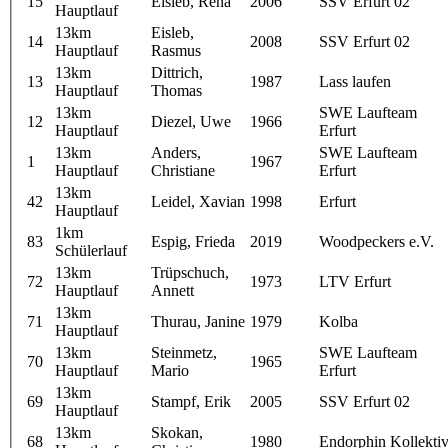
15
Eisleb, Rena
2006
SSV Erfurt 02
Hauptlauf
13km
Eisleb,
14
2008
SSV Erfurt 02
Hauptlauf
Rasmus
13km
Dittrich,
13
1987
Lass laufen
Hauptlauf
Thomas
13km
SWE Laufteam
12
Diezel, Uwe
1966
Hauptlauf
Erfurt
13km
Anders,
SWE Laufteam
1
1967
Hauptlauf
Christiane
Erfurt
13km
42
Leidel, Xavian
1998
Erfurt
Hauptlauf
1km
83
Espig, Frieda
2019
Woodpeckers e.V.
Schülerlauf
13km
Trüpschuch,
72
1973
LTV Erfurt
Hauptlauf
Annett
13km
71
Thurau, Janine
1979
Kolba
Hauptlauf
13km
Steinmetz,
SWE Laufteam
70
1965
Hauptlauf
Mario
Erfurt
13km
69
Stampf, Erik
2005
SSV Erfurt 02
Hauptlauf
13km
Skokan,
68
1980
Endorphin Kollekti