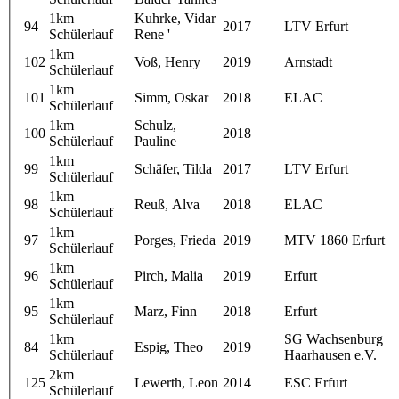
1km
Kuhrke, Vidar
94
2017
LTV Erfurt
Schülerlauf
Rene '
1km
102
Voß, Henry
2019
Arnstadt
Schülerlauf
1km
101
Simm, Oskar
2018
ELAC
Schülerlauf
1km
Schulz,
100
2018
Schülerlauf
Pauline
1km
99
Schäfer, Tilda
2017
LTV Erfurt
Schülerlauf
1km
98
Reuß, Alva
2018
ELAC
Schülerlauf
1km
97
Porges, Frieda
2019
MTV 1860 Erfurt
Schülerlauf
1km
96
Pirch, Malia
2019
Erfurt
Schülerlauf
1km
95
Marz, Finn
2018
Erfurt
Schülerlauf
1km
SG Wachsenburg
84
Espig, Theo
2019
Schülerlauf
Haarhausen e.V.
2km
125
Lewerth, Leon
2014
ESC Erfurt
Schülerlauf