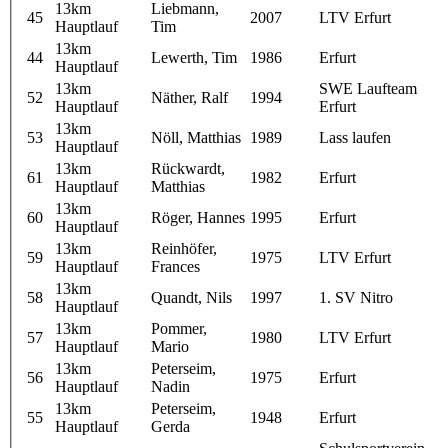
13km
Liebmann,
45
2007
LTV Erfurt
Hauptlauf
Tim
13km
44
Lewerth, Tim
1986
Erfurt
Hauptlauf
13km
SWE Laufteam
52
Näther, Ralf
1994
Hauptlauf
Erfurt
13km
53
Nöll, Matthias
1989
Lass laufen
Hauptlauf
13km
Rückwardt,
61
1982
Erfurt
Hauptlauf
Matthias
13km
60
Röger, Hannes
1995
Erfurt
Hauptlauf
13km
Reinhöfer,
59
1975
LTV Erfurt
Hauptlauf
Frances
13km
58
Quandt, Nils
1997
1. SV Nitro
Hauptlauf
13km
Pommer,
57
1980
LTV Erfurt
Hauptlauf
Mario
13km
Peterseim,
56
1975
Erfurt
Hauptlauf
Nadin
13km
Peterseim,
55
1948
Erfurt
Hauptlauf
Gerda