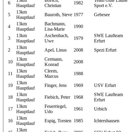
13km
Börsch,
Team Gute Laune
6
1982
Hauptlauf
Christian
Sport e.V.
13km
5
Bauroth, Steve
1977
Gebesee
Hauptlauf
13km
Bachmann,
4
1990
Hauptlauf
Lisa-Marie
13km
Aschenbach,
SWE Laufteam
3
1979
Hauptlauf
Uwe
Erfurt
13km
2
Apel, Linus
2008
Spezi Erfurt
Hauptlauf
13km
Cermann,
10
2008
Hauptlauf
Konrad
13km
Cleem,
11
1988
Hauptlauf
Marcus
13km
19
Finger, Jens
1969
USV Erfurt
Hauptlauf
13km
SWE Laufteam
18
Fiebich, Peter
1968
Hauptlauf
Erfurt
13km
Feuerriegel,
17
1961
Urbich
Hauptlauf
Udo
13km
16
Espig, Torsten
1985
Ichtershausen
Hauptlauf
13km