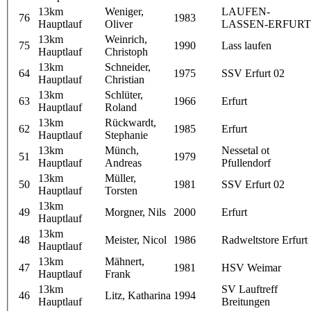
13km
Weniger,
LAUFEN-
76
1983
Hauptlauf
Oliver
LASSEN-ERFURT
13km
Weinrich,
75
1990
Lass laufen
Hauptlauf
Christoph
13km
Schneider,
64
1975
SSV Erfurt 02
Hauptlauf
Christian
13km
Schlüter,
63
1966
Erfurt
Hauptlauf
Roland
13km
Rückwardt,
62
1985
Erfurt
Hauptlauf
Stephanie
13km
Münch,
Nessetal ot
51
1979
Hauptlauf
Andreas
Pfullendorf
13km
Müller,
50
1981
SSV Erfurt 02
Hauptlauf
Torsten
13km
49
Morgner, Nils
2000
Erfurt
Hauptlauf
13km
48
Meister, Nicol
1986
Radweltstore Erfurt
Hauptlauf
13km
Mähnert,
47
1981
HSV Weimar
Hauptlauf
Frank
13km
SV Lauftreff
46
Litz, Katharina
1994
Hauptlauf
Breitungen