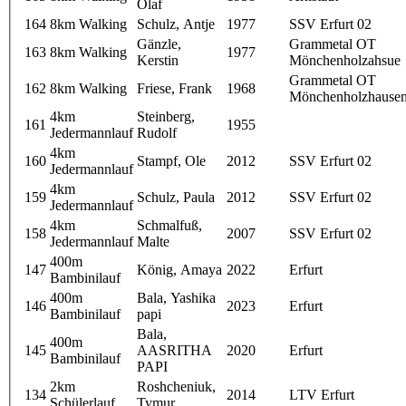
Olaf
164
8km Walking
Schulz, Antje
1977
SSV Erfurt 02
Gänzle,
Grammetal OT
163
8km Walking
1977
Kerstin
Mönchenholzahsue
Grammetal OT
162
8km Walking
Friese, Frank
1968
Mönchenholzhause
4km
Steinberg,
161
1955
Jedermannlauf
Rudolf
4km
160
Stampf, Ole
2012
SSV Erfurt 02
Jedermannlauf
4km
159
Schulz, Paula
2012
SSV Erfurt 02
Jedermannlauf
4km
Schmalfuß,
158
2007
SSV Erfurt 02
Jedermannlauf
Malte
400m
147
König, Amaya
2022
Erfurt
Bambinilauf
400m
Bala, Yashika
146
2023
Erfurt
Bambinilauf
papi
Bala,
400m
145
AASRITHA
2020
Erfurt
Bambinilauf
PAPI
2km
Roshcheniuk,
134
2014
LTV Erfurt
Schülerlauf
Tymur