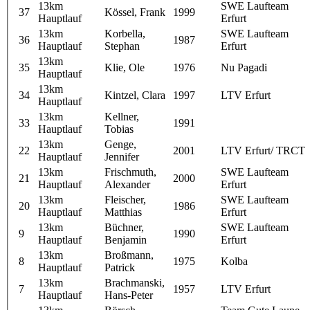
13km
SWE Laufteam
37
Kössel, Frank
1999
Hauptlauf
Erfurt
13km
Korbella,
SWE Laufteam
36
1987
Hauptlauf
Stephan
Erfurt
13km
35
Klie, Ole
1976
Nu Pagadi
Hauptlauf
13km
34
Kintzel, Clara
1997
LTV Erfurt
Hauptlauf
13km
Kellner,
33
1991
Hauptlauf
Tobias
13km
Genge,
22
2001
LTV Erfurt/ TRCT
Hauptlauf
Jennifer
13km
Frischmuth,
SWE Laufteam
21
2000
Hauptlauf
Alexander
Erfurt
13km
Fleischer,
SWE Laufteam
20
1986
Hauptlauf
Matthias
Erfurt
13km
Büchner,
SWE Laufteam
9
1990
Hauptlauf
Benjamin
Erfurt
13km
Broßmann,
8
1975
Kolba
Hauptlauf
Patrick
13km
Brachmanski,
7
1957
LTV Erfurt
Hauptlauf
Hans-Peter