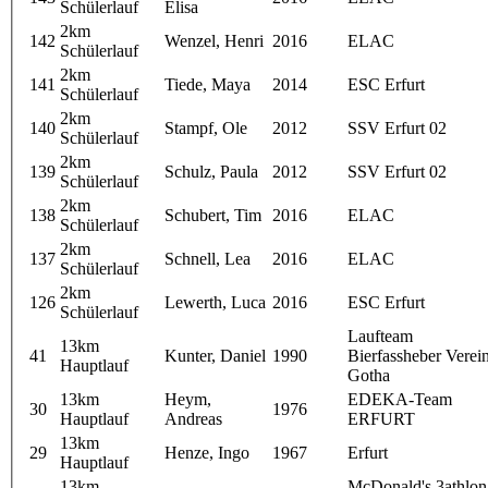
Schülerlauf
Elisa
2km
142
Wenzel, Henri
2016
ELAC
Schülerlauf
2km
141
Tiede, Maya
2014
ESC Erfurt
Schülerlauf
2km
140
Stampf, Ole
2012
SSV Erfurt 02
Schülerlauf
2km
139
Schulz, Paula
2012
SSV Erfurt 02
Schülerlauf
2km
138
Schubert, Tim
2016
ELAC
Schülerlauf
2km
137
Schnell, Lea
2016
ELAC
Schülerlauf
2km
126
Lewerth, Luca
2016
ESC Erfurt
Schülerlauf
Laufteam
13km
41
Kunter, Daniel
1990
Bierfassheber Verei
Hauptlauf
Gotha
13km
Heym,
EDEKA-Team
30
1976
Hauptlauf
Andreas
ERFURT
13km
29
Henze, Ingo
1967
Erfurt
Hauptlauf
13km
McDonald's 3athlon