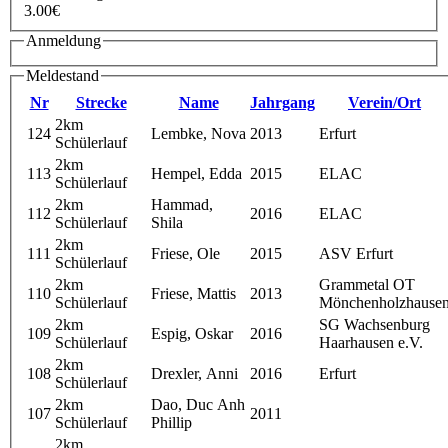
3.00€
Anmeldung
Meldestand
Nr
Strecke
Name
Jahrgang
Verein/Ort
2km
124
Lembke, Nova
2013
Erfurt
Schülerlauf
2km
113
Hempel, Edda
2015
ELAC
Schülerlauf
2km
Hammad,
112
2016
ELAC
Schülerlauf
Shila
2km
111
Friese, Ole
2015
ASV Erfurt
Schülerlauf
2km
Grammetal OT
110
Friese, Mattis
2013
Schülerlauf
Mönchenholzhause
2km
SG Wachsenburg
109
Espig, Oskar
2016
Schülerlauf
Haarhausen e.V.
2km
108
Drexler, Anni
2016
Erfurt
Schülerlauf
2km
Dao, Duc Anh
107
2011
Schülerlauf
Phillip
2km