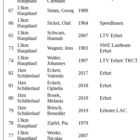
Hauptlauf
Christian
13km
67
Simm, Georg
1989
Hauptlauf
13km
66
Sickel, Olaf
1964
Speedhasen
Hauptlauf
13km
Schwarz,
65
2007
LTV Erfurt
Hauptlauf
Hannah
13km
SWE Laufteam
73
Wagner, Jens
1983
Hauptlauf
Erfurt
13km
Walter,
74
1997
LTV Erfurt/ TRCT
Hauptlauf
Johannes
1km
Eckert,
82
2017
Erfurt
Schülerlauf
Valentin
1km
Eckert,
81
2018
Erfurt
Schülerlauf
Ophelia
1km
Bosek,
80
2019
Erfurt
Schülerlauf
Melania
1km
Börsch,
79
2019
Erfurter LAC
Schülerlauf
Benedikt
13km
78
Zipfel, Pia
1979
Hauptlauf
13km
Weske,
77
2007
Hauptlauf
Nicolas