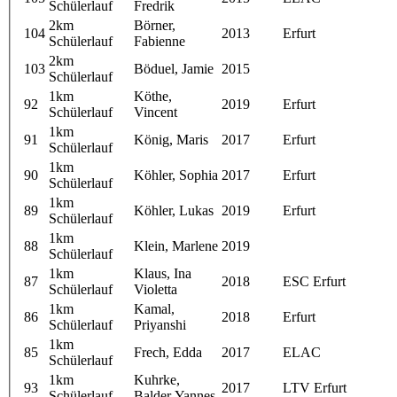
Schülerlauf
Fredrik
2km
Börner,
104
2013
Erfurt
Schülerlauf
Fabienne
2km
103
Böduel, Jamie
2015
Schülerlauf
1km
Köthe,
92
2019
Erfurt
Schülerlauf
Vincent
1km
91
König, Maris
2017
Erfurt
Schülerlauf
1km
90
Köhler, Sophia
2017
Erfurt
Schülerlauf
1km
89
Köhler, Lukas
2019
Erfurt
Schülerlauf
1km
88
Klein, Marlene
2019
Schülerlauf
1km
Klaus, Ina
87
2018
ESC Erfurt
Schülerlauf
Violetta
1km
Kamal,
86
2018
Erfurt
Schülerlauf
Priyanshi
1km
85
Frech, Edda
2017
ELAC
Schülerlauf
1km
Kuhrke,
93
2017
LTV Erfurt
Schülerlauf
Balder Yannes