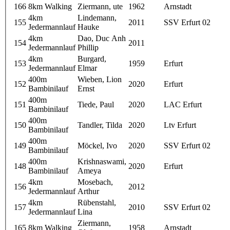
166
8km Walking
Ziermann, ute
1962
Arnstadt
4km
Lindemann,
155
2011
SSV Erfurt 02
Jedermannlauf
Hauke
4km
Dao, Duc Anh
154
2011
Jedermannlauf
Phillip
4km
Burgard,
153
1959
Erfurt
Jedermannlauf
Elmar
400m
Wieben, Lion
152
2020
Erfurt
Bambinilauf
Ernst
400m
151
Tiede, Paul
2020
LAC Erfurt
Bambinilauf
400m
150
Tandler, Tilda
2020
Ltv Erfurt
Bambinilauf
400m
149
Möckel, Ivo
2020
SSV Erfurt 02
Bambinilauf
400m
Krishnaswami,
148
2020
Erfurt
Bambinilauf
Ameya
4km
Mosebach,
156
2012
Jedermannlauf
Arthur
4km
Rübenstahl,
157
2010
SSV Erfurt 02
Jedermannlauf
Lina
Ziermann,
165
8km Walking
1958
Arnstadt