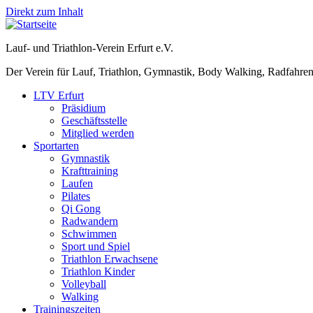
Direkt zum Inhalt
Lauf- und Triathlon-Verein Erfurt e.V.
Der Verein für Lauf, Triathlon, Gymnastik, Body Walking, Radfahren
LTV Erfurt
Präsidium
Geschäftsstelle
Mitglied werden
Sportarten
Gymnastik
Krafttraining
Laufen
Pilates
Qi Gong
Radwandern
Schwimmen
Sport und Spiel
Triathlon Erwachsene
Triathlon Kinder
Volleyball
Walking
Trainingszeiten