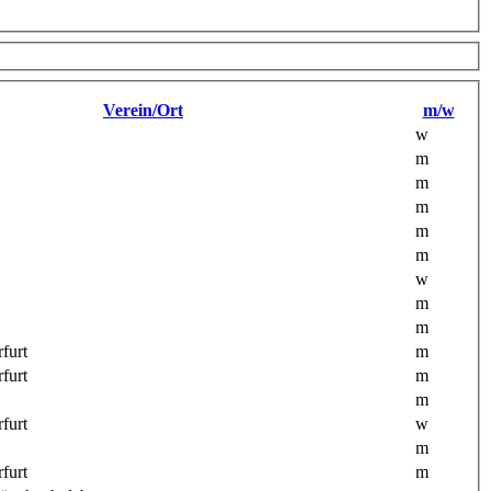
Verein/Ort
m/w
w
m
m
m
m
m
w
m
m
furt
m
furt
m
m
furt
w
m
furt
m