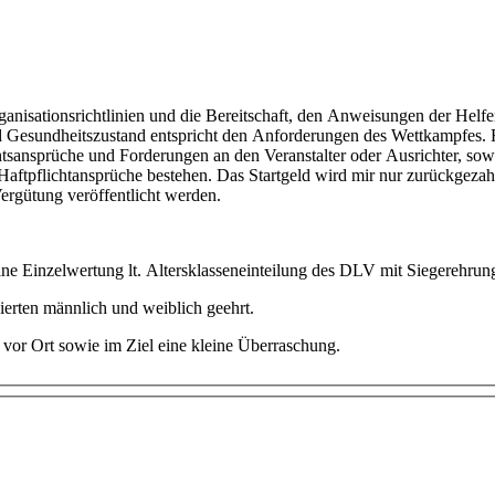
anisationsrichtlinien und die Bereitschaft, den Anweisungen der Helfe
nd Gesundheitszustand entspricht den Anforderungen des Wettkampfes. 
Rechtsansprüche und Forderungen an den Veranstalter oder Ausrichter, s
t Haftpflichtansprüche bestehen. Das Startgeld wird mir nur zurückg
rgütung veröffentlicht werden.
ne Einzelwertung lt. Altersklasseneinteilung des DLV mit Siegerehrung 
ierten männlich und weiblich geehrt.
vor Ort sowie im Ziel eine kleine Überraschung.