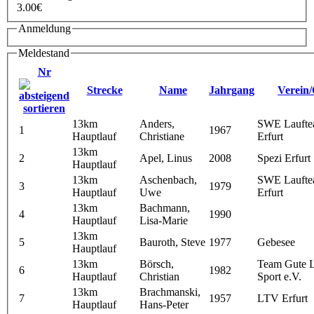
3.00€
Anmeldung
Meldestand
Nr
Strecke
Name
Jahrgang
Verein/
13km
Anders,
SWE Lauft
1
1967
Hauptlauf
Christiane
Erfurt
13km
2
Apel, Linus
2008
Spezi Erfurt
Hauptlauf
13km
Aschenbach,
SWE Lauft
3
1979
Hauptlauf
Uwe
Erfurt
13km
Bachmann,
4
1990
Hauptlauf
Lisa-Marie
13km
5
Bauroth, Steve
1977
Gebesee
Hauptlauf
13km
Börsch,
Team Gute 
6
1982
Hauptlauf
Christian
Sport e.V.
13km
Brachmanski,
7
1957
LTV Erfurt
Hauptlauf
Hans-Peter