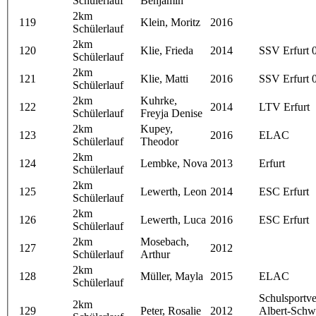
Schülerlauf
Benjamin
2km
119
Klein, Moritz
2016
Schülerlauf
2km
120
Klie, Frieda
2014
SSV Erfurt 
Schülerlauf
2km
121
Klie, Matti
2016
SSV Erfurt 
Schülerlauf
2km
Kuhrke,
122
2014
LTV Erfurt
Schülerlauf
Freyja Denise
2km
Kupey,
123
2016
ELAC
Schülerlauf
Theodor
2km
124
Lembke, Nova
2013
Erfurt
Schülerlauf
2km
125
Lewerth, Leon
2014
ESC Erfurt
Schülerlauf
2km
126
Lewerth, Luca
2016
ESC Erfurt
Schülerlauf
2km
Mosebach,
127
2012
Schülerlauf
Arthur
2km
128
Müller, Mayla
2015
ELAC
Schülerlauf
Schulsportve
2km
129
Peter, Rosalie
2012
Albert-Schwe