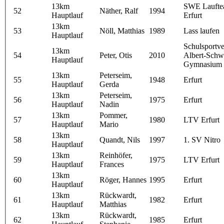
13km
SWE Lauft
52
Näther, Ralf
1994
Hauptlauf
Erfurt
13km
53
Nöll, Matthias
1989
Lass laufen
Hauptlauf
Schulsportve
13km
54
Peter, Otis
2010
Albert-Schw
Hauptlauf
Gymnasium 
13km
Peterseim,
55
1948
Erfurt
Hauptlauf
Gerda
13km
Peterseim,
56
1975
Erfurt
Hauptlauf
Nadin
13km
Pommer,
57
1980
LTV Erfurt
Hauptlauf
Mario
13km
58
Quandt, Nils
1997
1. SV Nitro
Hauptlauf
13km
Reinhöfer,
59
1975
LTV Erfurt
Hauptlauf
Frances
13km
60
Röger, Hannes
1995
Erfurt
Hauptlauf
13km
Rückwardt,
61
1982
Erfurt
Hauptlauf
Matthias
13km
Rückwardt,
62
1985
Erfurt