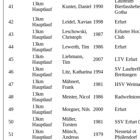
Laufteam
13km
41
Kunter, Daniel
1990
Bierfasshebe
Hauptlauf
Gotha
13km
42
Leidel, Xavian
1998
Erfurt
Hauptlauf
13km
Leschowski,
Erfurter Ho
43
1987
Hauptlauf
Christoph
Club
13km
44
Lewerth, Tim
1986
Erfurt
Hauptlauf
13km
Liebmann,
45
2007
LTV Erfurt
Hauptlauf
Tim
13km
SV Lauftreff
46
Litz, Katharina
1994
Hauptlauf
Breitungen
13km
Mähnert,
47
1981
HSV Weima
Hauptlauf
Frank
13km
48
Meister, Nicol
1986
Radweltstore
Hauptlauf
13km
49
Morgner, Nils
2000
Erfurt
Hauptlauf
13km
Müller,
50
1981
SSV Erfurt 
Hauptlauf
Torsten
13km
Münch,
Nessetal ot
51
1979
Hauptlauf
Andreas
Pfullendorf