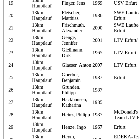
13km
19
Finger, Jens
1969
USV Erfurt
Hauptlauf
13km
Fleischer,
SWE Lauft
20
1986
Hauptlauf
Matthias
Erfurt
13km
Frischmuth,
SWE Lauft
21
2000
Hauptlauf
Alexander
Erfurt
13km
Genge,
22
2001
LTV Erfurt
Hauptlauf
Jennifer
13km
Gießmann,
23
1965
LTV Erfurt
Hauptlauf
Dirk
13km
24
Glaeser, Anton
2007
LTV Erfurt
Hauptlauf
13km
Goerber,
25
1987
Erfurt
Hauptlauf
Benjamin
13km
Grunden,
26
1987
Hauptlauf
Philipp
13km
Hackhausen,
27
1985
Hauptlauf
Katharina
13km
McDonald's 
28
Heinz, Philipp
1987
Hauptlauf
Team LTV E
13km
29
Henze, Ingo
1967
Erfurt
Hauptlauf
13km
Heym,
EDEKA-Te