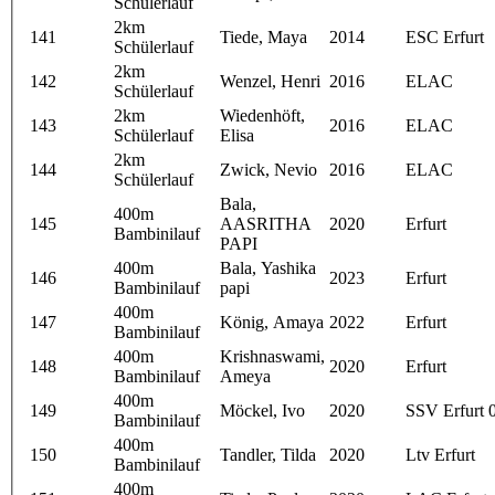
Schülerlauf
2km
141
Tiede, Maya
2014
ESC Erfurt
Schülerlauf
2km
142
Wenzel, Henri
2016
ELAC
Schülerlauf
2km
Wiedenhöft,
143
2016
ELAC
Schülerlauf
Elisa
2km
144
Zwick, Nevio
2016
ELAC
Schülerlauf
Bala,
400m
145
AASRITHA
2020
Erfurt
Bambinilauf
PAPI
400m
Bala, Yashika
146
2023
Erfurt
Bambinilauf
papi
400m
147
König, Amaya
2022
Erfurt
Bambinilauf
400m
Krishnaswami,
148
2020
Erfurt
Bambinilauf
Ameya
400m
149
Möckel, Ivo
2020
SSV Erfurt 
Bambinilauf
400m
150
Tandler, Tilda
2020
Ltv Erfurt
Bambinilauf
400m