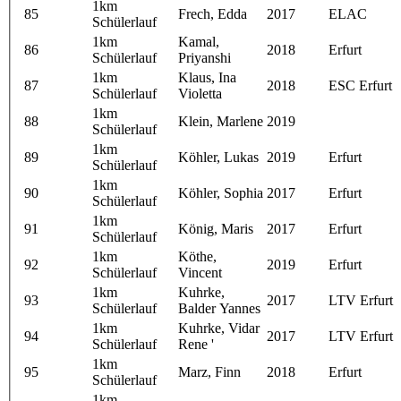
1km
85
Frech, Edda
2017
ELAC
Schülerlauf
1km
Kamal,
86
2018
Erfurt
Schülerlauf
Priyanshi
1km
Klaus, Ina
87
2018
ESC Erfurt
Schülerlauf
Violetta
1km
88
Klein, Marlene
2019
Schülerlauf
1km
89
Köhler, Lukas
2019
Erfurt
Schülerlauf
1km
90
Köhler, Sophia
2017
Erfurt
Schülerlauf
1km
91
König, Maris
2017
Erfurt
Schülerlauf
1km
Köthe,
92
2019
Erfurt
Schülerlauf
Vincent
1km
Kuhrke,
93
2017
LTV Erfurt
Schülerlauf
Balder Yannes
1km
Kuhrke, Vidar
94
2017
LTV Erfurt
Schülerlauf
Rene '
1km
95
Marz, Finn
2018
Erfurt
Schülerlauf
1km