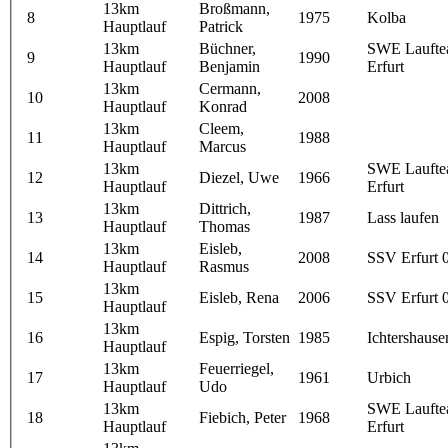
13km
Broßmann,
8
1975
Kolba
Hauptlauf
Patrick
13km
Büchner,
SWE Lauft
9
1990
Hauptlauf
Benjamin
Erfurt
13km
Cermann,
10
2008
Hauptlauf
Konrad
13km
Cleem,
11
1988
Hauptlauf
Marcus
13km
SWE Lauft
12
Diezel, Uwe
1966
Hauptlauf
Erfurt
13km
Dittrich,
13
1987
Lass laufen
Hauptlauf
Thomas
13km
Eisleb,
14
2008
SSV Erfurt 
Hauptlauf
Rasmus
13km
15
Eisleb, Rena
2006
SSV Erfurt 
Hauptlauf
13km
16
Espig, Torsten
1985
Ichtershause
Hauptlauf
13km
Feuerriegel,
17
1961
Urbich
Hauptlauf
Udo
13km
SWE Lauft
18
Fiebich, Peter
1968
Hauptlauf
Erfurt