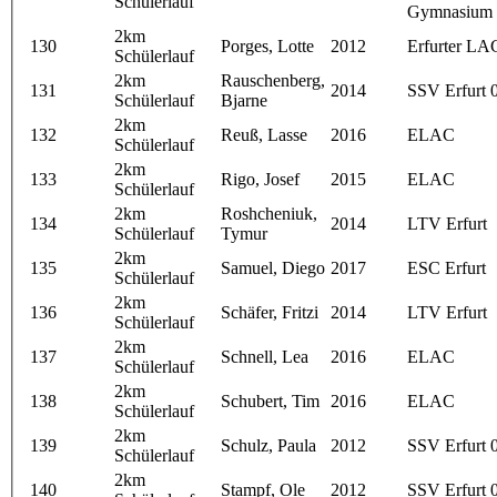
Schülerlauf
Gymnasium 
2km
130
Porges, Lotte
2012
Erfurter LA
Schülerlauf
2km
Rauschenberg,
131
2014
SSV Erfurt 
Schülerlauf
Bjarne
2km
132
Reuß, Lasse
2016
ELAC
Schülerlauf
2km
133
Rigo, Josef
2015
ELAC
Schülerlauf
2km
Roshcheniuk,
134
2014
LTV Erfurt
Schülerlauf
Tymur
2km
135
Samuel, Diego
2017
ESC Erfurt
Schülerlauf
2km
136
Schäfer, Fritzi
2014
LTV Erfurt
Schülerlauf
2km
137
Schnell, Lea
2016
ELAC
Schülerlauf
2km
138
Schubert, Tim
2016
ELAC
Schülerlauf
2km
139
Schulz, Paula
2012
SSV Erfurt 
Schülerlauf
2km
140
Stampf, Ole
2012
SSV Erfurt 