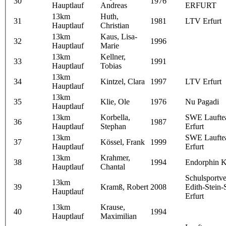
30
1976
Hauptlauf
Andreas
ERFURT
13km
Huth,
31
1981
LTV Erfurt
Hauptlauf
Christian
13km
Kaus, Lisa-
32
1996
Hauptlauf
Marie
13km
Kellner,
33
1991
Hauptlauf
Tobias
13km
34
Kintzel, Clara
1997
LTV Erfurt
Hauptlauf
13km
35
Klie, Ole
1976
Nu Pagadi
Hauptlauf
13km
Korbella,
SWE Lauft
36
1987
Hauptlauf
Stephan
Erfurt
13km
SWE Lauft
37
Kössel, Frank
1999
Hauptlauf
Erfurt
13km
Krahmer,
38
1994
Endorphin K
Hauptlauf
Chantal
Schulsportve
13km
39
Kramß, Robert
2008
Edith-Stein-
Hauptlauf
Erfurt
13km
Krause,
40
1994
Hauptlauf
Maximilian