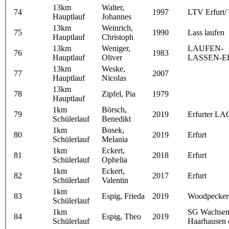
13km
Walter,
74
1997
LTV Erfurt
Hauptlauf
Johannes
13km
Weinrich,
75
1990
Lass laufen
Hauptlauf
Christoph
13km
Weniger,
LAUFEN-
76
1983
Hauptlauf
Oliver
LASSEN-E
13km
Weske,
77
2007
Hauptlauf
Nicolas
13km
78
Zipfel, Pia
1979
Hauptlauf
1km
Börsch,
79
2019
Erfurter LA
Schülerlauf
Benedikt
1km
Bosek,
80
2019
Erfurt
Schülerlauf
Melania
1km
Eckert,
81
2018
Erfurt
Schülerlauf
Ophelia
1km
Eckert,
82
2017
Erfurt
Schülerlauf
Valentin
1km
83
Espig, Frieda
2019
Woodpeckers
Schülerlauf
1km
SG Wachsen
84
Espig, Theo
2019
Schülerlauf
Haarhausen 