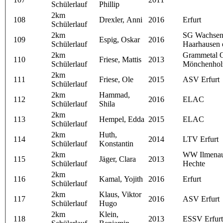
Schülerlauf
Phillip
2km
108
Drexler, Anni
2016
Erfurt
Schülerlauf
2km
SG Wachsen
109
Espig, Oskar
2016
Schülerlauf
Haarhausen 
2km
Grammetal 
110
Friese, Mattis
2013
Schülerlauf
Mönchenhol
2km
111
Friese, Ole
2015
ASV Erfurt
Schülerlauf
2km
Hammad,
112
2016
ELAC
Schülerlauf
Shila
2km
113
Hempel, Edda
2015
ELAC
Schülerlauf
2km
Huth,
114
2014
LTV Erfurt
Schülerlauf
Konstantin
2km
WW Ilmenau
115
Jäger, Clara
2013
Schülerlauf
Hechte
2km
116
Kamal, Yojith
2016
Erfurt
Schülerlauf
2km
Klaus, Viktor
117
2016
ASV Erfurt
Schülerlauf
Hugo
2km
Klein,
118
2013
ESSV Erfurt