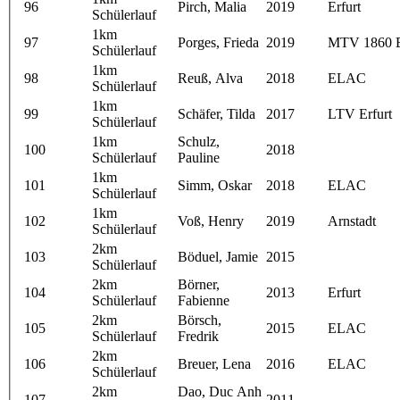
96
Pirch, Malia
2019
Erfurt
Schülerlauf
1km
97
Porges, Frieda
2019
MTV 1860 E
Schülerlauf
1km
98
Reuß, Alva
2018
ELAC
Schülerlauf
1km
99
Schäfer, Tilda
2017
LTV Erfurt
Schülerlauf
1km
Schulz,
100
2018
Schülerlauf
Pauline
1km
101
Simm, Oskar
2018
ELAC
Schülerlauf
1km
102
Voß, Henry
2019
Arnstadt
Schülerlauf
2km
103
Böduel, Jamie
2015
Schülerlauf
2km
Börner,
104
2013
Erfurt
Schülerlauf
Fabienne
2km
Börsch,
105
2015
ELAC
Schülerlauf
Fredrik
2km
106
Breuer, Lena
2016
ELAC
Schülerlauf
2km
Dao, Duc Anh
107
2011