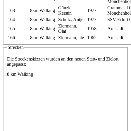
Mönchenhol
Gänzle,
Grammetal 
163
8km Walking
1977
Kerstin
Mönchenhol
164
8km Walking
Schulz, Antje
1977
SSV Erfurt 
Ziermann,
165
8km Walking
1958
Arnstadt
Olaf
166
8km Walking
Ziermann, ute
1962
Arnstadt
Strecken
Die Streckenskizzen wurden an den neuen Start- und Zielort
angepasst:
8 km Walking