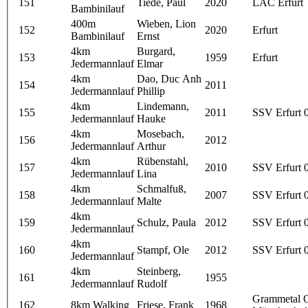
151
Tiede, Paul
2020
LAC Erfurt
Bambinilauf
400m
Wieben, Lion
152
2020
Erfurt
Bambinilauf
Ernst
4km
Burgard,
153
1959
Erfurt
Jedermannlauf
Elmar
4km
Dao, Duc Anh
154
2011
Jedermannlauf
Phillip
4km
Lindemann,
155
2011
SSV Erfurt 
Jedermannlauf
Hauke
4km
Mosebach,
156
2012
Jedermannlauf
Arthur
4km
Rübenstahl,
157
2010
SSV Erfurt 
Jedermannlauf
Lina
4km
Schmalfuß,
158
2007
SSV Erfurt 
Jedermannlauf
Malte
4km
159
Schulz, Paula
2012
SSV Erfurt 
Jedermannlauf
4km
160
Stampf, Ole
2012
SSV Erfurt 
Jedermannlauf
4km
Steinberg,
161
1955
Jedermannlauf
Rudolf
Grammetal 
162
8km Walking
Friese, Frank
1968