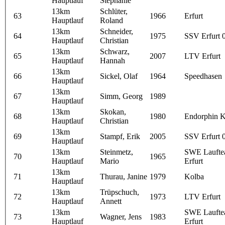
Hauptlauf
Stephanie
13km
Schlüter,
63
1966
Erfurt
Hauptlauf
Roland
13km
Schneider,
64
1975
SSV Erfurt 
Hauptlauf
Christian
13km
Schwarz,
65
2007
LTV Erfurt
Hauptlauf
Hannah
13km
66
Sickel, Olaf
1964
Speedhasen
Hauptlauf
13km
67
Simm, Georg
1989
Hauptlauf
13km
Skokan,
68
1980
Endorphin K
Hauptlauf
Christian
13km
69
Stampf, Erik
2005
SSV Erfurt 
Hauptlauf
13km
Steinmetz,
SWE Lauft
70
1965
Hauptlauf
Mario
Erfurt
13km
71
Thurau, Janine
1979
Kolba
Hauptlauf
13km
Trüpschuch,
72
1973
LTV Erfurt
Hauptlauf
Annett
13km
SWE Lauft
73
Wagner, Jens
1983
Hauptlauf
Erfurt