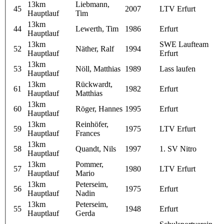
13km
Liebmann,
45
2007
LTV Erfurt
Hauptlauf
Tim
13km
44
Lewerth, Tim
1986
Erfurt
Hauptlauf
13km
SWE Laufteam
52
Näther, Ralf
1994
Hauptlauf
Erfurt
13km
53
Nöll, Matthias
1989
Lass laufen
Hauptlauf
13km
Rückwardt,
61
1982
Erfurt
Hauptlauf
Matthias
13km
60
Röger, Hannes
1995
Erfurt
Hauptlauf
13km
Reinhöfer,
59
1975
LTV Erfurt
Hauptlauf
Frances
13km
58
Quandt, Nils
1997
1. SV Nitro
Hauptlauf
13km
Pommer,
57
1980
LTV Erfurt
Hauptlauf
Mario
13km
Peterseim,
56
1975
Erfurt
Hauptlauf
Nadin
13km
Peterseim,
55
1948
Erfurt
Hauptlauf
Gerda