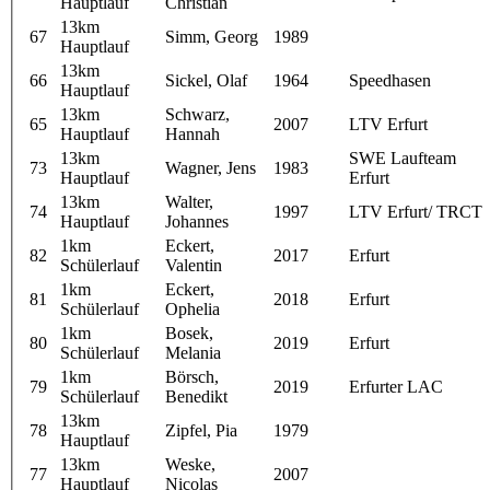
Hauptlauf
Christian
13km
67
Simm, Georg
1989
Hauptlauf
13km
66
Sickel, Olaf
1964
Speedhasen
Hauptlauf
13km
Schwarz,
65
2007
LTV Erfurt
Hauptlauf
Hannah
13km
SWE Laufteam
73
Wagner, Jens
1983
Hauptlauf
Erfurt
13km
Walter,
74
1997
LTV Erfurt/ TRCT
Hauptlauf
Johannes
1km
Eckert,
82
2017
Erfurt
Schülerlauf
Valentin
1km
Eckert,
81
2018
Erfurt
Schülerlauf
Ophelia
1km
Bosek,
80
2019
Erfurt
Schülerlauf
Melania
1km
Börsch,
79
2019
Erfurter LAC
Schülerlauf
Benedikt
13km
78
Zipfel, Pia
1979
Hauptlauf
13km
Weske,
77
2007
Hauptlauf
Nicolas