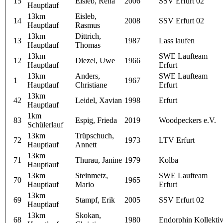
15
Eisleb, Rena
2006
SSV Erfurt 02
Hauptlauf
13km
Eisleb,
14
2008
SSV Erfurt 02
Hauptlauf
Rasmus
13km
Dittrich,
13
1987
Lass laufen
Hauptlauf
Thomas
13km
SWE Laufteam
12
Diezel, Uwe
1966
Hauptlauf
Erfurt
13km
Anders,
SWE Laufteam
1
1967
Hauptlauf
Christiane
Erfurt
13km
42
Leidel, Xavian
1998
Erfurt
Hauptlauf
1km
83
Espig, Frieda
2019
Woodpeckers e.V.
Schülerlauf
13km
Trüpschuch,
72
1973
LTV Erfurt
Hauptlauf
Annett
13km
71
Thurau, Janine
1979
Kolba
Hauptlauf
13km
Steinmetz,
SWE Laufteam
70
1965
Hauptlauf
Mario
Erfurt
13km
69
Stampf, Erik
2005
SSV Erfurt 02
Hauptlauf
13km
Skokan,
68
1980
Endorphin Kollekti