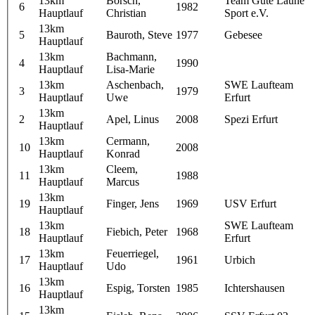
13km
Börsch,
Team Gute Laune
6
1982
Hauptlauf
Christian
Sport e.V.
13km
5
Bauroth, Steve
1977
Gebesee
Hauptlauf
13km
Bachmann,
4
1990
Hauptlauf
Lisa-Marie
13km
Aschenbach,
SWE Laufteam
3
1979
Hauptlauf
Uwe
Erfurt
13km
2
Apel, Linus
2008
Spezi Erfurt
Hauptlauf
13km
Cermann,
10
2008
Hauptlauf
Konrad
13km
Cleem,
11
1988
Hauptlauf
Marcus
13km
19
Finger, Jens
1969
USV Erfurt
Hauptlauf
13km
SWE Laufteam
18
Fiebich, Peter
1968
Hauptlauf
Erfurt
13km
Feuerriegel,
17
1961
Urbich
Hauptlauf
Udo
13km
16
Espig, Torsten
1985
Ichtershausen
Hauptlauf
13km