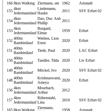
166
8km Walking
Ziermann, ute
1962
Arnstadt
4km
Lindemann,
155
2011
SSV Erfurt 02
Jedermannlauf
Hauke
4km
Dao, Duc Anh
154
2011
Jedermannlauf
Phillip
4km
Burgard,
153
1959
Erfurt
Jedermannlauf
Elmar
400m
Wieben, Lion
152
2020
Erfurt
Bambinilauf
Ernst
400m
151
Tiede, Paul
2020
LAC Erfurt
Bambinilauf
400m
150
Tandler, Tilda
2020
Ltv Erfurt
Bambinilauf
400m
149
Möckel, Ivo
2020
SSV Erfurt 02
Bambinilauf
400m
Krishnaswami,
148
2020
Erfurt
Bambinilauf
Ameya
4km
Mosebach,
156
2012
Jedermannlauf
Arthur
4km
Rübenstahl,
157
2010
SSV Erfurt 02
Jedermannlauf
Lina
Ziermann,
165
8km Walking
1958
Arnstadt