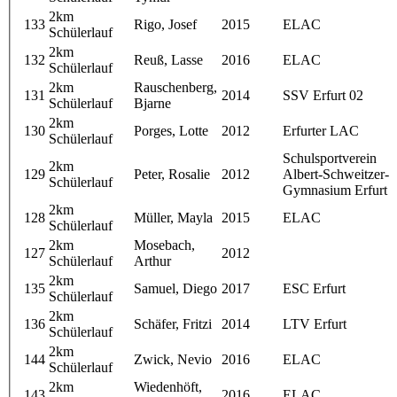
2km
133
Rigo, Josef
2015
ELAC
Schülerlauf
2km
132
Reuß, Lasse
2016
ELAC
Schülerlauf
2km
Rauschenberg,
131
2014
SSV Erfurt 02
Schülerlauf
Bjarne
2km
130
Porges, Lotte
2012
Erfurter LAC
Schülerlauf
Schulsportverein
2km
129
Peter, Rosalie
2012
Albert-Schweitzer-
Schülerlauf
Gymnasium Erfurt
2km
128
Müller, Mayla
2015
ELAC
Schülerlauf
2km
Mosebach,
127
2012
Schülerlauf
Arthur
2km
135
Samuel, Diego
2017
ESC Erfurt
Schülerlauf
2km
136
Schäfer, Fritzi
2014
LTV Erfurt
Schülerlauf
2km
144
Zwick, Nevio
2016
ELAC
Schülerlauf
2km
Wiedenhöft,
143
2016
ELAC