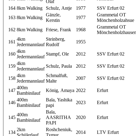
Olaf
164
8km Walking
Schulz, Antje
1977
SSV Erfurt 02
Gänzle,
Grammetal OT
163
8km Walking
1977
Kerstin
Mönchenholzahsue
Grammetal OT
162
8km Walking
Friese, Frank
1968
Mönchenholzhause
4km
Steinberg,
161
1955
Jedermannlauf
Rudolf
4km
160
Stampf, Ole
2012
SSV Erfurt 02
Jedermannlauf
4km
159
Schulz, Paula
2012
SSV Erfurt 02
Jedermannlauf
4km
Schmalfuß,
158
2007
SSV Erfurt 02
Jedermannlauf
Malte
400m
147
König, Amaya
2022
Erfurt
Bambinilauf
400m
Bala, Yashika
146
2023
Erfurt
Bambinilauf
papi
Bala,
400m
145
AASRITHA
2020
Erfurt
Bambinilauf
PAPI
2km
Roshcheniuk,
134
2014
LTV Erfurt
Schülerlauf
Tymur