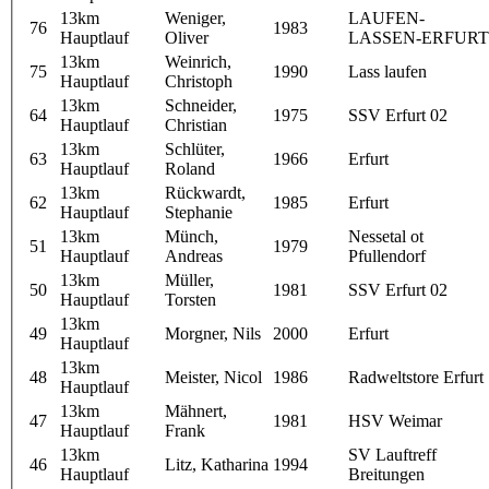
13km
Weniger,
LAUFEN-
76
1983
Hauptlauf
Oliver
LASSEN-ERFURT
13km
Weinrich,
75
1990
Lass laufen
Hauptlauf
Christoph
13km
Schneider,
64
1975
SSV Erfurt 02
Hauptlauf
Christian
13km
Schlüter,
63
1966
Erfurt
Hauptlauf
Roland
13km
Rückwardt,
62
1985
Erfurt
Hauptlauf
Stephanie
13km
Münch,
Nessetal ot
51
1979
Hauptlauf
Andreas
Pfullendorf
13km
Müller,
50
1981
SSV Erfurt 02
Hauptlauf
Torsten
13km
49
Morgner, Nils
2000
Erfurt
Hauptlauf
13km
48
Meister, Nicol
1986
Radweltstore Erfurt
Hauptlauf
13km
Mähnert,
47
1981
HSV Weimar
Hauptlauf
Frank
13km
SV Lauftreff
46
Litz, Katharina
1994
Hauptlauf
Breitungen