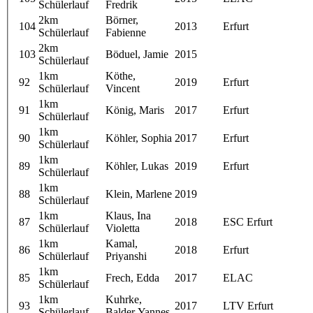
Schülerlauf
Fredrik
2km
Börner,
104
2013
Erfurt
Schülerlauf
Fabienne
2km
103
Böduel, Jamie
2015
Schülerlauf
1km
Köthe,
92
2019
Erfurt
Schülerlauf
Vincent
1km
91
König, Maris
2017
Erfurt
Schülerlauf
1km
90
Köhler, Sophia
2017
Erfurt
Schülerlauf
1km
89
Köhler, Lukas
2019
Erfurt
Schülerlauf
1km
88
Klein, Marlene
2019
Schülerlauf
1km
Klaus, Ina
87
2018
ESC Erfurt
Schülerlauf
Violetta
1km
Kamal,
86
2018
Erfurt
Schülerlauf
Priyanshi
1km
85
Frech, Edda
2017
ELAC
Schülerlauf
1km
Kuhrke,
93
2017
LTV Erfurt
Schülerlauf
Balder Yannes