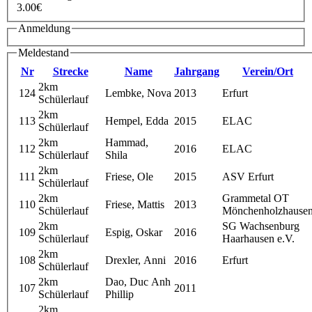
3.00€
Anmeldung
Meldestand
Nr
Strecke
Name
Jahrgang
Verein/Ort
2km
124
Lembke, Nova
2013
Erfurt
Schülerlauf
2km
113
Hempel, Edda
2015
ELAC
Schülerlauf
2km
Hammad,
112
2016
ELAC
Schülerlauf
Shila
2km
111
Friese, Ole
2015
ASV Erfurt
Schülerlauf
2km
Grammetal OT
110
Friese, Mattis
2013
Schülerlauf
Mönchenholzhause
2km
SG Wachsenburg
109
Espig, Oskar
2016
Schülerlauf
Haarhausen e.V.
2km
108
Drexler, Anni
2016
Erfurt
Schülerlauf
2km
Dao, Duc Anh
107
2011
Schülerlauf
Phillip
2km