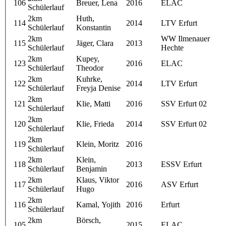
106
Breuer, Lena
2016
ELAC
Schülerlauf
2km
Huth,
114
2014
LTV Erfurt
Schülerlauf
Konstantin
2km
WW Ilmenauer
115
Jäger, Clara
2013
Schülerlauf
Hechte
2km
Kupey,
123
2016
ELAC
Schülerlauf
Theodor
2km
Kuhrke,
122
2014
LTV Erfurt
Schülerlauf
Freyja Denise
2km
121
Klie, Matti
2016
SSV Erfurt 02
Schülerlauf
2km
120
Klie, Frieda
2014
SSV Erfurt 02
Schülerlauf
2km
119
Klein, Moritz
2016
Schülerlauf
2km
Klein,
118
2013
ESSV Erfurt
Schülerlauf
Benjamin
2km
Klaus, Viktor
117
2016
ASV Erfurt
Schülerlauf
Hugo
2km
116
Kamal, Yojith
2016
Erfurt
Schülerlauf
2km
Börsch,
105
2015
ELAC