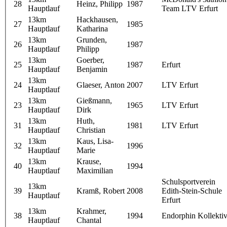
28
Heinz, Philipp
1987
Hauptlauf
Team LTV Erfurt
13km
Hackhausen,
27
1985
Hauptlauf
Katharina
13km
Grunden,
26
1987
Hauptlauf
Philipp
13km
Goerber,
25
1987
Erfurt
Hauptlauf
Benjamin
13km
24
Glaeser, Anton
2007
LTV Erfurt
Hauptlauf
13km
Gießmann,
23
1965
LTV Erfurt
Hauptlauf
Dirk
13km
Huth,
31
1981
LTV Erfurt
Hauptlauf
Christian
13km
Kaus, Lisa-
32
1996
Hauptlauf
Marie
13km
Krause,
40
1994
Hauptlauf
Maximilian
Schulsportverein
13km
39
Kramß, Robert
2008
Edith-Stein-Schule
Hauptlauf
Erfurt
13km
Krahmer,
38
1994
Endorphin Kollekti
Hauptlauf
Chantal