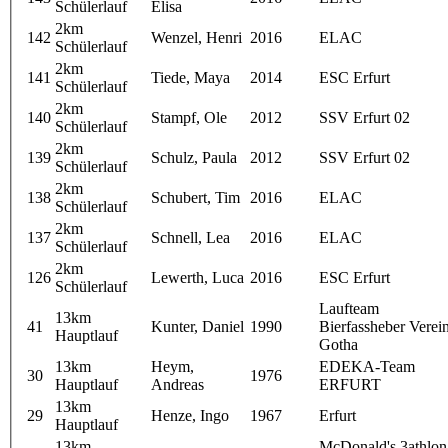
Schülerlauf
Elisa
2km
142
Wenzel, Henri
2016
ELAC
Schülerlauf
2km
141
Tiede, Maya
2014
ESC Erfurt
Schülerlauf
2km
140
Stampf, Ole
2012
SSV Erfurt 02
Schülerlauf
2km
139
Schulz, Paula
2012
SSV Erfurt 02
Schülerlauf
2km
138
Schubert, Tim
2016
ELAC
Schülerlauf
2km
137
Schnell, Lea
2016
ELAC
Schülerlauf
2km
126
Lewerth, Luca
2016
ESC Erfurt
Schülerlauf
Laufteam
13km
41
Kunter, Daniel
1990
Bierfassheber Verei
Hauptlauf
Gotha
13km
Heym,
EDEKA-Team
30
1976
Hauptlauf
Andreas
ERFURT
13km
29
Henze, Ingo
1967
Erfurt
Hauptlauf
13km
McDonald's 3athlon