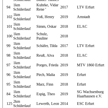
1km
Kuhrke, Vidar
94
2017
LTV Erfurt
Schülerlauf
Rene '
1km
102
Voß, Henry
2019
Arnstadt
Schülerlauf
1km
101
Simm, Oskar
2018
ELAC
Schülerlauf
1km
Schulz,
100
2018
Schülerlauf
Pauline
1km
99
Schäfer, Tilda
2017
LTV Erfurt
Schülerlauf
1km
98
Reuß, Alva
2018
ELAC
Schülerlauf
1km
97
Porges, Frieda
2019
MTV 1860 Erfurt
Schülerlauf
1km
96
Pirch, Malia
2019
Erfurt
Schülerlauf
1km
95
Marz, Finn
2018
Erfurt
Schülerlauf
1km
SG Wachsenburg
84
Espig, Theo
2019
Schülerlauf
Haarhausen e.V.
2km
125
Lewerth, Leon
2014
ESC Erfurt
Schülerlauf