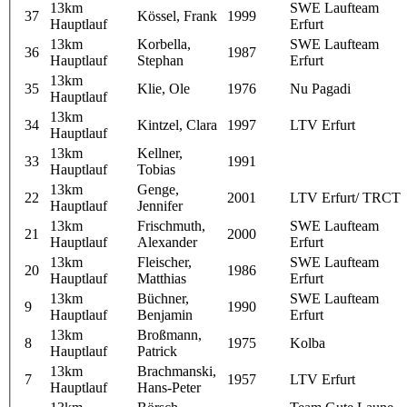
13km
SWE Laufteam
37
Kössel, Frank
1999
Hauptlauf
Erfurt
13km
Korbella,
SWE Laufteam
36
1987
Hauptlauf
Stephan
Erfurt
13km
35
Klie, Ole
1976
Nu Pagadi
Hauptlauf
13km
34
Kintzel, Clara
1997
LTV Erfurt
Hauptlauf
13km
Kellner,
33
1991
Hauptlauf
Tobias
13km
Genge,
22
2001
LTV Erfurt/ TRCT
Hauptlauf
Jennifer
13km
Frischmuth,
SWE Laufteam
21
2000
Hauptlauf
Alexander
Erfurt
13km
Fleischer,
SWE Laufteam
20
1986
Hauptlauf
Matthias
Erfurt
13km
Büchner,
SWE Laufteam
9
1990
Hauptlauf
Benjamin
Erfurt
13km
Broßmann,
8
1975
Kolba
Hauptlauf
Patrick
13km
Brachmanski,
7
1957
LTV Erfurt
Hauptlauf
Hans-Peter