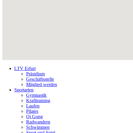
LTV Erfurt
Präsidium
Geschäftsstelle
Mitglied werden
Sportarten
Gymnastik
Krafttraining
Laufen
Pilates
Qi Gong
Radwandern
Schwimmen
Sport und Spiel