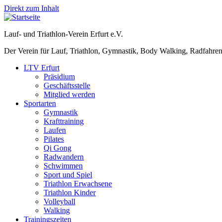
Direkt zum Inhalt
Lauf- und Triathlon-Verein Erfurt e.V.
Der Verein für Lauf, Triathlon, Gymnastik, Body Walking, Radfahren
LTV Erfurt
Präsidium
Geschäftsstelle
Mitglied werden
Sportarten
Gymnastik
Krafttraining
Laufen
Pilates
Qi Gong
Radwandern
Schwimmen
Sport und Spiel
Triathlon Erwachsene
Triathlon Kinder
Volleyball
Walking
Trainingszeiten