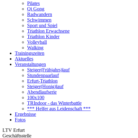
Pilates
Qi Gong
Radwandern
Schwimmen
Sport und Spiel
Triathlon Erwachsene
Triathlon Kinder
Volleyball
Walking
Trainingszeiten
Aktuelles
Veranstaltungen
Steiger(Frühjahrs)lauf
Stundenpaarlauf
Erfurt-Triathlon
Steiger(Honig)lauf
Abendlaufserie
100x100
TRIndoor - das Winterbattle
*** Helfer aus Leidenschaft ***
Ergebnisse
Fotos
LTV Erfurt
Geschäftsstelle