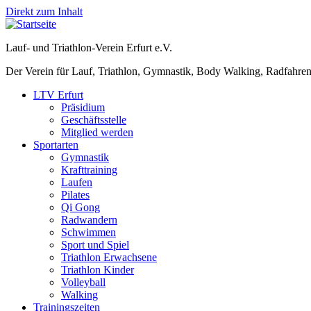
Direkt zum Inhalt
Lauf- und Triathlon-Verein Erfurt e.V.
Der Verein für Lauf, Triathlon, Gymnastik, Body Walking, Radfahren
LTV Erfurt
Präsidium
Geschäftsstelle
Mitglied werden
Sportarten
Gymnastik
Krafttraining
Laufen
Pilates
Qi Gong
Radwandern
Schwimmen
Sport und Spiel
Triathlon Erwachsene
Triathlon Kinder
Volleyball
Walking
Trainingszeiten