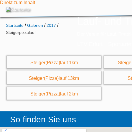
Direkt zum Inhalt
Lauf- und Tr
/
/
/
Startseite
Galerien
2017
Steigerpizzalauf
Der Verein für Lauf, Tria
LTV Erfurt
Sportarte
Steiger(Pizza)lauf 1km
Steige
Steiger(Pizza)lauf 13km
St
Steiger(Pizza)lauf 2km
So finden Sie uns