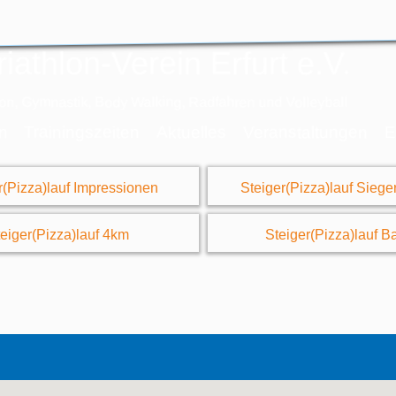
iathlon-Verein Erfurt e.V.
thlon, Gymnastik, Body Walking, Radfahren und Volleyball
n
Trainingszeiten
Veranstaltungen
E
Aktuelles
r(Pizza)lauf Impressionen
Steiger(Pizza)lauf Sieg
eiger(Pizza)lauf 4km
Steiger(Pizza)lauf B