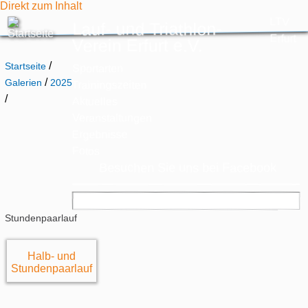
Direkt zum Inhalt
LTV
Lauf- und Triathlon-
Erfurt
Verein Erfurt e.V.
/
Startseite
Sportarten
/
Galerien
2025
Trainingszeiten
/
Aktuelles
Veranstaltungen
Ergebnisse
Fotos
Besuchen Sie uns bei Facebook
Stundenpaarlauf
Halb- und
Stundenpaarlauf