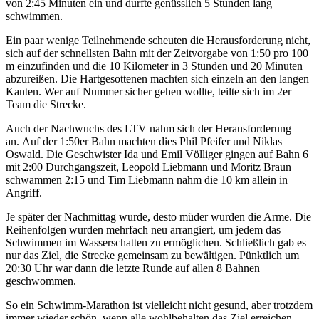
von 2:45 Minuten ein und durfte genüsslich 5 Stunden lang
schwimmen.
Ein paar wenige Teilnehmende scheuten die Herausforderung nicht,
sich auf der schnellsten Bahn mit der Zeitvorgabe von 1:50 pro 100
m einzufinden und die 10 Kilometer in 3 Stunden und 20 Minuten
abzureißen. Die Hartgesottenen machten sich einzeln an den langen
Kanten. Wer auf Nummer sicher gehen wollte, teilte sich im 2er
Team die Strecke.
Auch der Nachwuchs des LTV nahm sich der Herausforderung
an. Auf der 1:50er Bahn machten dies Phil Pfeifer und Niklas
Oswald. Die Geschwister Ida und Emil Völliger gingen auf Bahn 6
mit 2:00 Durchgangszeit, Leopold Liebmann und Moritz Braun
schwammen 2:15 und Tim Liebmann nahm die 10 km allein in
Angriff.
Je später der Nachmittag wurde, desto müder wurden die Arme. Die
Reihenfolgen wurden mehrfach neu arrangiert, um jedem das
Schwimmen im Wasserschatten zu ermöglichen. Schließlich gab es
nur das Ziel, die Strecke gemeinsam zu bewältigen. Pünktlich um
20:30 Uhr war dann die letzte Runde auf allen 8 Bahnen
geschwommen.
So ein Schwimm-Marathon ist vielleicht nicht gesund, aber trotzdem
immer wieder schön, wenn alle wohlbehalten das Ziel erreichen.