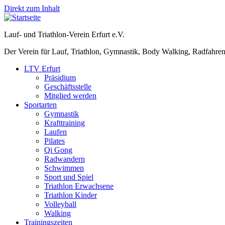
Direkt zum Inhalt
Lauf- und Triathlon-Verein Erfurt e.V.
Der Verein für Lauf, Triathlon, Gymnastik, Body Walking, Radfahren
LTV Erfurt
Präsidium
Geschäftsstelle
Mitglied werden
Sportarten
Gymnastik
Krafttraining
Laufen
Pilates
Qi Gong
Radwandern
Schwimmen
Sport und Spiel
Triathlon Erwachsene
Triathlon Kinder
Volleyball
Walking
Trainingszeiten