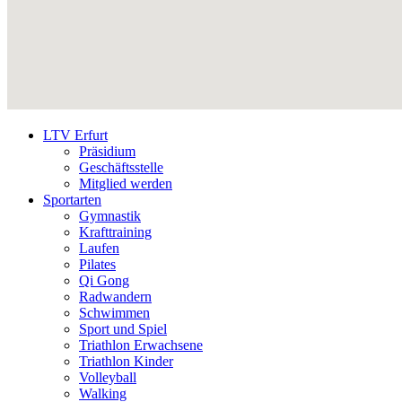
LTV Erfurt
Präsidium
Geschäftsstelle
Mitglied werden
Sportarten
Gymnastik
Krafttraining
Laufen
Pilates
Qi Gong
Radwandern
Schwimmen
Sport und Spiel
Triathlon Erwachsene
Triathlon Kinder
Volleyball
Walking