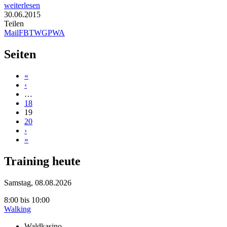
weiterlesen
30.06.2015
Teilen
Mail
FB
TW
GP
WA
Seiten
«
‹
…
18
19
20
›
»
Training heute
Samstag, 08.08.2026
8:00
bis
10:00
Walking
Waldkasino