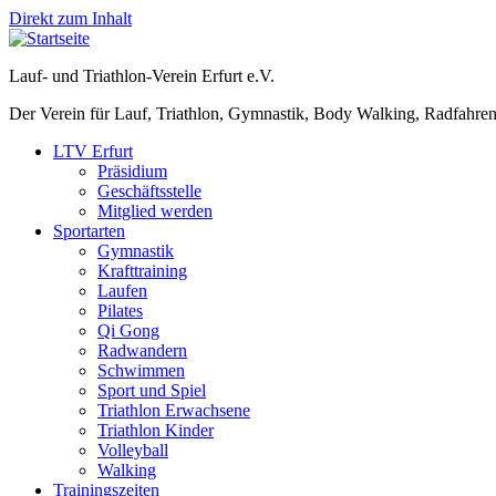
Direkt zum Inhalt
Lauf- und Triathlon-Verein Erfurt e.V.
Der Verein für Lauf, Triathlon, Gymnastik, Body Walking, Radfahren
LTV Erfurt
Präsidium
Geschäftsstelle
Mitglied werden
Sportarten
Gymnastik
Krafttraining
Laufen
Pilates
Qi Gong
Radwandern
Schwimmen
Sport und Spiel
Triathlon Erwachsene
Triathlon Kinder
Volleyball
Walking
Trainingszeiten