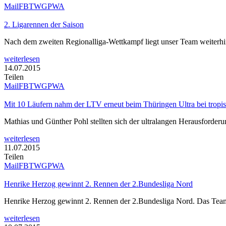
Mail
FB
TW
GP
WA
2. Ligarennen der Saison
Nach dem zweiten Regionalliga-Wettkampf liegt unser Team weiterhi
weiterlesen
14.07.2015
Teilen
Mail
FB
TW
GP
WA
Mit 10 Läufern nahm der LTV erneut beim Thüringen Ultra bei tropis
Mathias und Günther Pohl stellten sich der ultralangen Herausforderu
weiterlesen
11.07.2015
Teilen
Mail
FB
TW
GP
WA
Henrike Herzog gewinnt 2. Rennen der 2.Bundesliga Nord
Henrike Herzog gewinnt 2. Rennen der 2.Bundesliga Nord. Das Team
weiterlesen