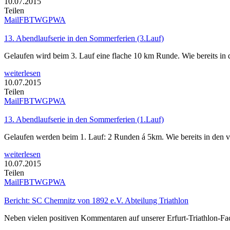
10.07.2015
Teilen
Mail
FB
TW
GP
WA
13. Abendlaufserie in den Sommerferien (3.Lauf)
Gelaufen wird beim 3. Lauf eine flache 10 km Runde. Wie bereits i
weiterlesen
10.07.2015
Teilen
Mail
FB
TW
GP
WA
13. Abendlaufserie in den Sommerferien (1.Lauf)
Gelaufen werden beim 1. Lauf: 2 Runden á 5km. Wie bereits in den
weiterlesen
10.07.2015
Teilen
Mail
FB
TW
GP
WA
Bericht: SC Chemnitz von 1892 e.V. Abteilung Triathlon
Neben vielen positiven Kommentaren auf unserer Erfurt-Triathlon-Fac