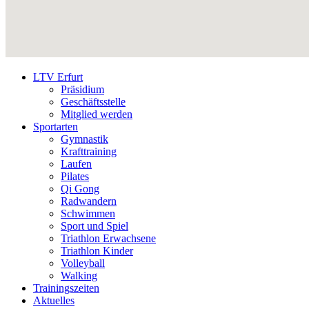
LTV Erfurt
Präsidium
Geschäftsstelle
Mitglied werden
Sportarten
Gymnastik
Krafttraining
Laufen
Pilates
Qi Gong
Radwandern
Schwimmen
Sport und Spiel
Triathlon Erwachsene
Triathlon Kinder
Volleyball
Walking
Trainingszeiten
Aktuelles